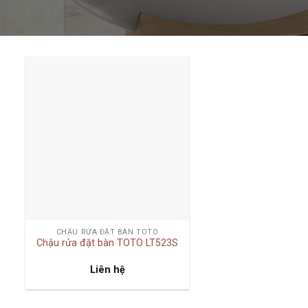
Add to
wishlist
+
CHẬU RỬA ĐẶT BÀN TOTO
Chậu rửa đặt bàn TOTO LT523S
Liên hệ