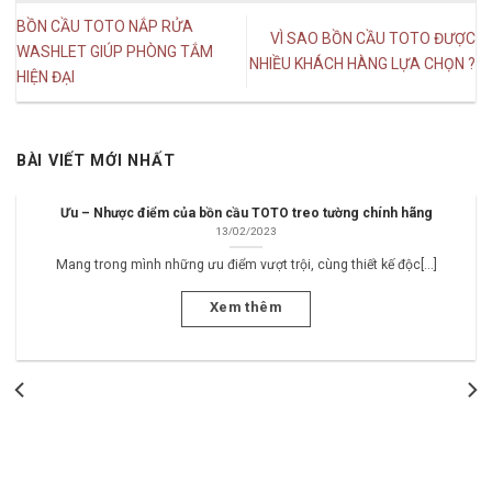
BỒN CẦU TOTO NẮP RỬA
VÌ SAO BỒN CẦU TOTO ĐƯỢC
WASHLET GIÚP PHÒNG TẮM
NHIỀU KHÁCH HÀNG LỰA CHỌN ?
HIỆN ĐẠI
BÀI VIẾT MỚI NHẤT
Ưu – Nhược điểm của bồn cầu TOTO treo tường chính hãng
13/02/2023
Mang trong mình những ưu điểm vượt trội, cùng thiết kế độc[...]
Xem thêm