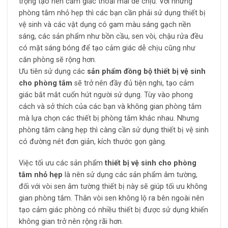
trọng tạo nên cảm giác thoải mãi dễ chịu. Với những
phòng tắm nhỏ hẹp thì các bạn cần phải sử dụng thiết bị
vệ sinh và các vật dụng có gam màu sáng gạch nền
sáng, các sản phẩm như bồn cầu, sen vòi, chậu rửa đều
có mặt sáng bóng để tạo cảm giác dễ chịu cũng như
căn phòng sẽ rộng hơn.
Ưu tiên sử dụng các
sản phẩm đồng bộ thiết bị vệ sinh
cho phòng tắm
sẽ trở nên đầy đủ tiện nghi, tạo cảm
giác bắt mắt cuốn hút người sử dụng. Tùy vào phong
cách và sở thích của các bạn và không gian phòng tắm
mà lựa chọn các thiết bị phòng tắm khác nhau. Nhưng
phòng tắm càng hẹp thì càng cần sử dụng thiết bị vệ sinh
có đường nét đơn giản, kích thước gọn gàng.
Việc tối ưu các sản phẩm
thiết bị vệ sinh cho phòng
tắm nhỏ hẹp
là nên sử dụng các sản phẩm âm tường,
đối với vòi sen âm tường thiết bị này sẽ giúp tối ưu không
gian phòng tắm. Thân vòi sen không lộ ra bên ngoài nên
tạo cảm giác phòng có nhiều thiết bị được sử dụng khiến
không gian trở nên rộng rãi hơn.