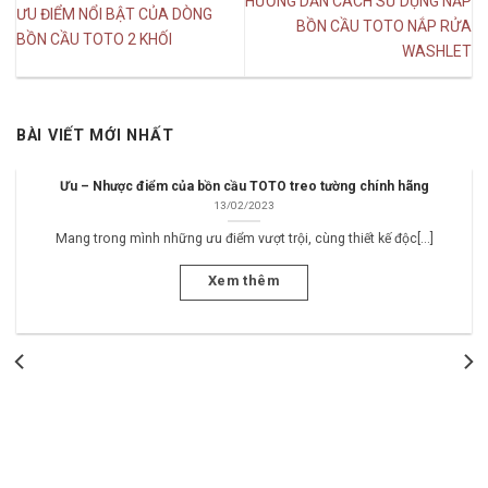
HƯỚNG DẪN CÁCH SỬ DỤNG NẮP
ƯU ĐIỂM NỔI BẬT CỦA DÒNG
BỒN CẦU TOTO NẮP RỬA
BỒN CẦU TOTO 2 KHỐI
WASHLET
BÀI VIẾT MỚI NHẤT
Ưu – Nhược điểm của bồn cầu TOTO treo tường chính hãng
13/02/2023
Mang trong mình những ưu điểm vượt trội, cùng thiết kế độc[...]
Xem thêm