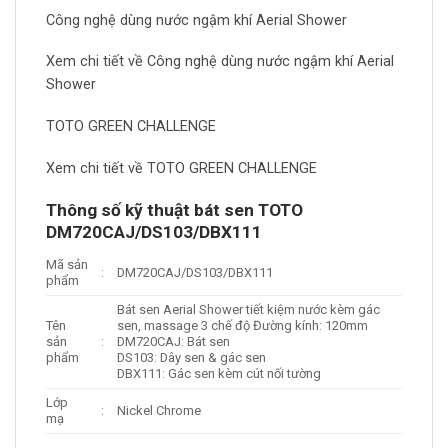
Công nghệ dùng nước ngậm khí Aerial Shower
Xem chi tiết về Công nghệ dùng nước ngậm khí Aerial
Shower
TOTO GREEN CHALLENGE
Xem chi tiết về TOTO GREEN CHALLENGE
Thông số kỹ thuật bát sen TOTO
DM720CAJ/DS103/DBX111
Mã sản
:
DM720CAJ/DS103/DBX111
phẩm
Bát sen Aerial Shower tiết kiệm nước kèm gác
Tên
sen, massage 3 chế độ Đường kính: 120mm
sản
:
DM720CAJ: Bát sen
phẩm
DS103: Dây sen & gác sen
DBX111: Gác sen kèm cút nối tường
Lớp
:
Nickel Chrome
mạ