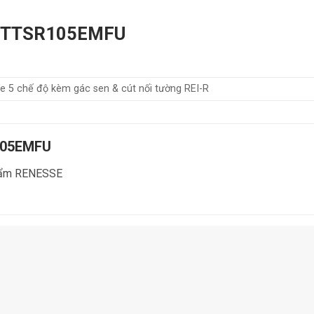
TO TTSR105EMFU
e 5 chế độ kèm gác sen & cút nối tường REI-R
105EMFU
 phẩm RENESSE