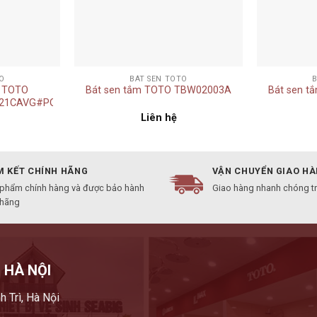
+
+
O
BÁT SEN TOTO
y TOTO
Bát sen tắm TOTO TBW02003A
Bát sen 
21CAVG#PG
Liên hệ
 KẾT CHÍNH HÃNG
VẬN CHUYỂN GIAO H
 phẩm chính hàng và được bảo hành
Giao hàng nhanh chóng t
 hãng
 HÀ NỘI
h Trì, Hà Nội