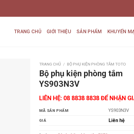
TRANG CHỦ
GIỚI THIỆU
SẢN PHẨM
KHUYẾN MẠ
TRANG CHỦ
/
BỘ PHỤ KIỆN PHÒNG TẮM TOTO
Bộ phụ kiện phòng tắm
Add to
YS903N3V
wishlist
LIÊN HỆ: 08 8838 8838 ĐỂ NHẬN G
YS903N3V
MÃ SẢN PHẨM
Liên hệ
GIÁ