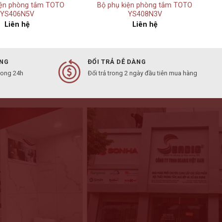
iện phòng tắm TOTO
Bộ phụ kiện phòng tắm TOTO
YS406N5V
YS408N3V
Liên hệ
Liên hệ
ÀNG
ĐỔI TRẢ DỄ DÀNG
rong 24h
Đổi trả trong 2 ngày đầu tiên mua hàng