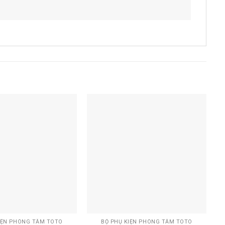
Add to
Add to
wishlist
wishlist
+
IỆN PHÒNG TẮM TOTO
BỘ PHỤ KIỆN PHÒNG TẮM TOTO