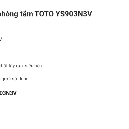
n phòng tắm TOTO YS903N3V
V
chất tẩy rửa, siêu bền.
người sử dụng.
903N3V