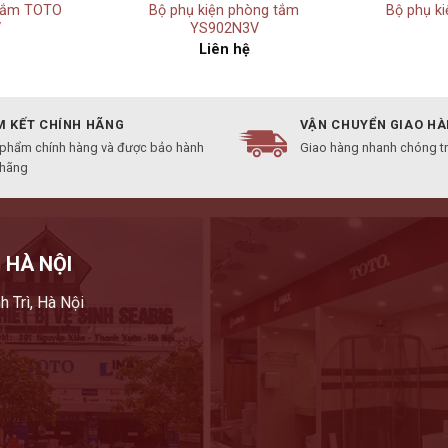
 tắm TOTO
Bộ phụ kiện phòng tắm
Bộ phụ k
V
YS902N3V
Liên hệ
 KẾT CHÍNH HÃNG
VẬN CHUYỂN GIAO H
 phẩm chính hàng và được bảo hành
Giao hàng nhanh chóng t
 hãng
 HÀ NỘI
h Trì, Hà Nội