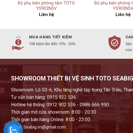
Bộ phụ kiện phòng tắm TOTO
Bộ phụ kiện phòng
YS902N5V
YS903N5
Liên hệ
Liên hệ
MUA HÀNG TIẾT KIỆM
CAM
Tiết kiệm lên đến 10% - 30%
Sản
của
SHOWROOM THIẾT BỊ VỆ SINH TOTO SEABIG
Showroom: Lô S3-6, Khu làng nghề tập trung Tân Triều, Than
Tư vấn bán hàng: 0915 922 536
Hotline hệ thống: 0912 902 536 - 0986 666 990
Thời gian mở cửa showroom: 8:00 - 20:30
Thời gian bán hàng Online: 8:00 - 23:00
Email: Seabig.vn@gmail.com