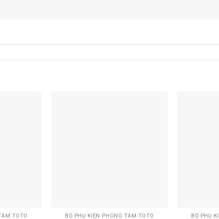
Add to
Add to
wishlist
wishlist
+
+
 TẮM TOTO
BỘ PHỤ KIỆN PHÒNG TẮM TOTO
BỘ PHỤ K