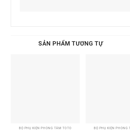
SẢN PHẨM TƯƠNG TỰ
Add to
t
wishlist
+
+
BỘ PHỤ KIỆN PHÒNG TẮM TOTO
BỘ PHỤ KIỆN PHÒNG