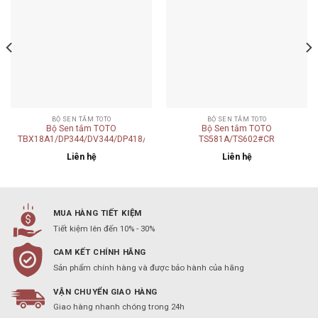
wishlist
wishlist
BỘ SEN TẮM TOTO
BỘ SEN TẮM TOTO
Bộ Sen tắm TOTO
Bộ Sen tắm TOTO
TBX18A1/DP344/DV344/DP418/DV418/DP343/DV343/DB176/TBX19A1
TS581A/TS602#CR
54#PG/DV105/DP422#PG/DV418/
Liên hệ
Liên hệ
M721CAVG#PG
MUA HÀNG TIẾT KIỆM
Tiết kiệm lên đến 10% - 30%
CAM KẾT CHÍNH HÃNG
Sản phẩm chính hàng và được bảo hành của hãng
VẬN CHUYỂN GIAO HÀNG
Giao hàng nhanh chóng trong 24h