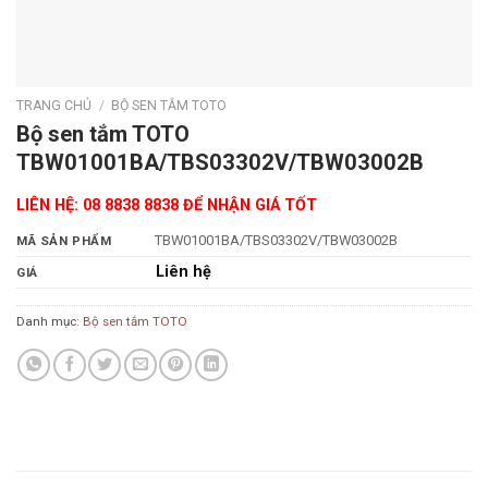
TRANG CHỦ
/
BỘ SEN TẮM TOTO
Bộ sen tắm TOTO
TBW01001BA/TBS03302V/TBW03002B
LIÊN HỆ: 08 8838 8838 ĐỂ NHẬN GIÁ TỐT
TBW01001BA/TBS03302V/TBW03002B
MÃ SẢN PHẨM
Liên hệ
GIÁ
Danh mục:
Bộ sen tắm TOTO