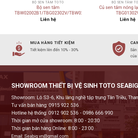
BỘ SEN TẮM TOTO
BỘ SEN TẮM T
Bộ sen tắm
Củ sen tắm nóng l
01008A
TBW02002B1/TBG02302V/TBW02017A
TBG01302
Liên hệ
Liên hệ
MUA HÀNG TIẾT KIỆM
CAM
Tiết kiệm lên đến 10% - 30%
Sản
của
SHOWROOM THIẾT BỊ VỆ SINH TOTO SEABIG
Showroom: Lô S3-6, Khu làng nghề tập trung Tân Triều, Than
Tư vấn bán hàng: 0915 922 536
Hotline hệ thống: 0912 902 536 - 0986 666 990
Thời gian mở cửa showroom: 8:00 - 20:30
Thời gian bán hàng Online: 8:00 - 23:00
Email: Seabig.vn@gmail.com