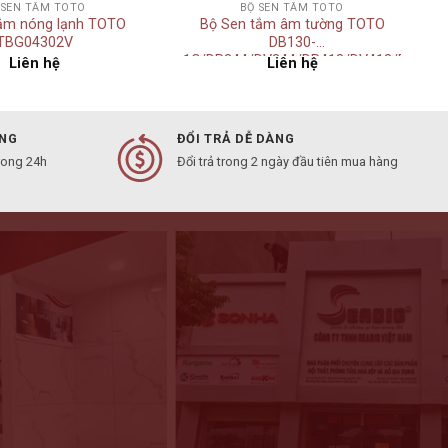
 SEN TẮM TOTO
BỘ SEN TẮM TOTO
tắm nóng lạnh TOTO
Bộ Sen tắm âm tường TOTO
TBG04302V
DB130-
1C/DP344/DV344/DP418/DV418/DP343
Liên hệ
Liên hệ
ÀNG
ĐỔI TRẢ DỄ DÀNG
rong 24h
Đổi trả trong 2 ngày đầu tiên mua hàng