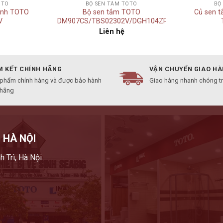
OTO
BỘ SEN TẮM TOTO
BỘ
ạnh TOTO
Bộ sen tắm TOTO
Củ sen 
V
DM907CS/TBS02302V/DGH104ZR
Liên hệ
 KẾT CHÍNH HÃNG
VẬN CHUYỂN GIAO H
 phẩm chính hàng và được bảo hành
Giao hàng nhanh chóng t
 hãng
 HÀ NỘI
h Trì, Hà Nội