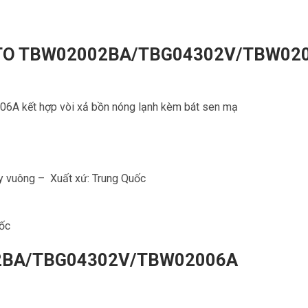
y TOTO TBW02002BA/TBG04302V/TBW02
kết hợp vòi xả bồn nóng lạnh kèm bát sen mạ
 vuông – Xuất xứ: Trung Quốc
ốc
002BA/TBG04302V/TBW02006A