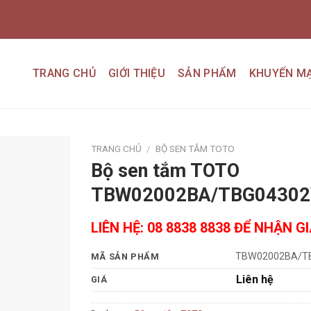
TRANG CHỦ
GIỚI THIỆU
SẢN PHẨM
KHUYẾN MẠ
TRANG CHỦ
/
BỘ SEN TẮM TOTO
Bộ sen tắm TOTO
Add to
TBW02002BA/TBG04302
wishlist
LIÊN HỆ: 08 8838 8838 ĐỂ NHẬN G
TBW02002BA/T
MÃ SẢN PHẨM
Liên hệ
GIÁ