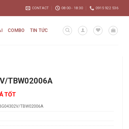
CONTACT
08:00 - 18:30
0915 922 536
I
COMBO
TIN TỨC
V/TBW02006A
IÁ TỐT
BG04302V/TBW02006A