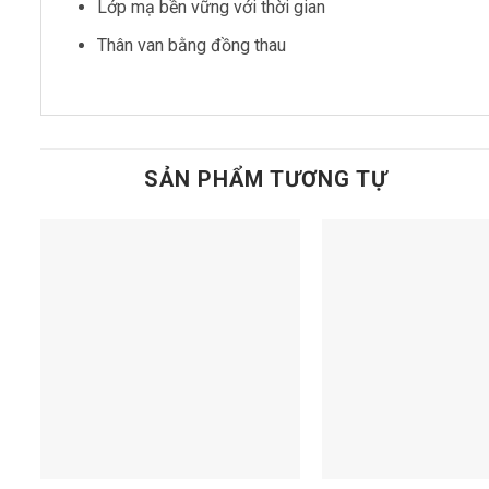
Lớp mạ bền vững với thời gian
Thân van bằng đồng thau
SẢN PHẨM TƯƠNG TỰ
Add to
t
wishlist
+
+