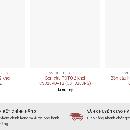
Add to
Add to
wishlist
wishlist
+
+
 KHỐI
BỒN CẦU TOTO 2 KHỐI
BỒN 
 khối
Bồn cầu TOTO 2 khối
Bồn cầu h
2
CS320PDRT2 (CST320DPS)
Liên hệ
 KẾT CHÍNH HÃNG
VẬN CHUYỂN GIAO H
 phẩm chính hàng và được bảo hành
Giao hàng nhanh chóng t
 hãng