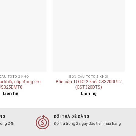
Add to
Add to
wishlist
wishlist
+
CẦU TOTO 2 KHỐI
BỒN CẦU TOTO 2 KHỐI
ai khối, nắp đóng êm
Bồn cầu TOTO 2 khối CS320DRT2
CS325DMT8
(CST320DTS)
Liên hệ
Liên hệ
ÀNG
ĐỔI TRẢ DỄ DÀNG
rong 24h
Đổi trả trong 2 ngày đầu tiên mua hàng