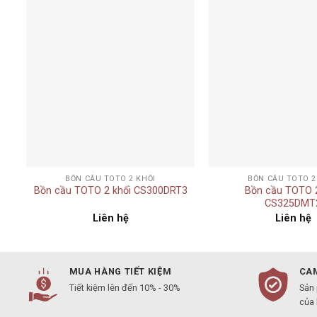
Add to
t
wishlist
+
+
BỒN CẦU TOTO 2 KHỐI
BỒN CẦU TOTO 2
Bồn cầu TOTO 2 khối CS300DRT3
Bồn cầu TOTO 2
CS325DMT
Liên hệ
Liên hệ
MUA HÀNG TIẾT KIỆM
CAM
Tiết kiệm lên đến 10% - 30%
Sản
của