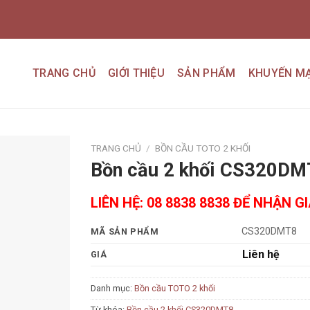
TRANG CHỦ
GIỚI THIỆU
SẢN PHẨM
KHUYẾN MẠ
TRANG CHỦ
/
BỒN CẦU TOTO 2 KHỐI
Bồn cầu 2 khối CS320DM
Add to
wishlist
LIÊN HỆ: 08 8838 8838 ĐỂ NHẬN G
CS320DMT8
MÃ SẢN PHẨM
Liên hệ
GIÁ
Danh mục:
Bồn cầu TOTO 2 khối
Từ khóa:
Bồn cầu 2 khối CS320DMT8