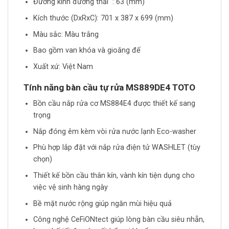
Đường kính đường thải : 63 (mm)
Kích thước (DxRxC): 701 x 387 x 699 (mm)
Màu sắc: Màu trắng
Bao gồm van khóa và gioăng đế
Xuất xứ: Việt Nam
Tính năng bàn cầu tự rửa
MS889DE4
TOTO
Bồn cầu nắp rửa cơ MS884E4 được thiết kế sang
trọng
Nắp đóng êm kèm vòi rửa nước lạnh Eco-washer
Phù hợp lắp đặt với nắp rửa điện tử WASHLET (tùy
chọn)
Thiết kế bồn cầu thân kín, vành kín tiện dụng cho
việc vệ sinh hàng ngày
Bề mặt nước rộng giúp ngăn mùi hiệu quả
Công nghệ CeFiONtect giúp lòng bàn cầu siêu nhẵn,