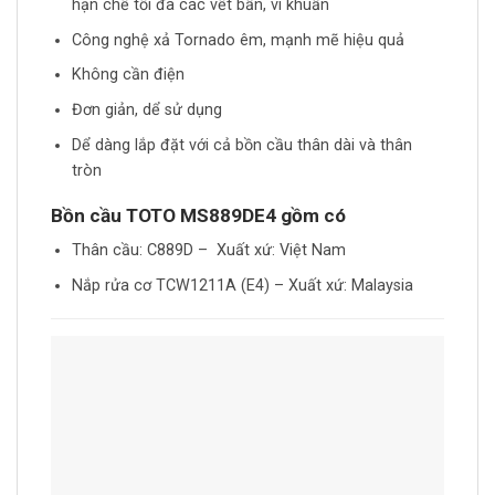
hạn chế tối đa các vết bẩn, vi khuẩn
Công nghệ xả Tornado êm, mạnh mẽ hiệu quả
Không cần điện
Đơn giản, dể sử dụng
Dể dàng lắp đặt với cả bồn cầu thân dài và thân
tròn
Bồn cầu TOTO
MS889DE4
gồm có
Thân cầu: C889D – Xuất xứ: Việt Nam
Nắp rửa cơ TCW1211A (E4) – Xuất xứ: Malaysia