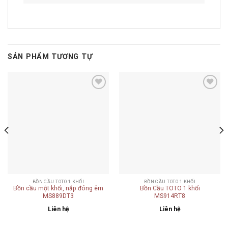
SẢN PHẨM TƯƠNG TỰ
Add to
Add to
wishlist
wishlist
BỒN CẦU TOTO 1 KHỐI
BỒN CẦU TOTO 1 KHỐI
Bồn cầu một khối, nắp đóng êm
Bồn Cầu TOTO 1 khối
MS889DT3
MS914RT8
Liên hệ
Liên hệ