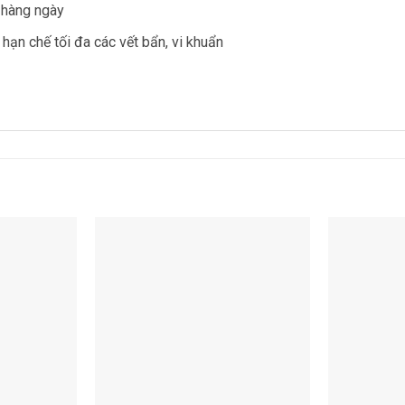
h hàng ngày
hạn chế tối đa các vết bẩn, vi khuẩn
Add to
Add to
wishlist
wishlist