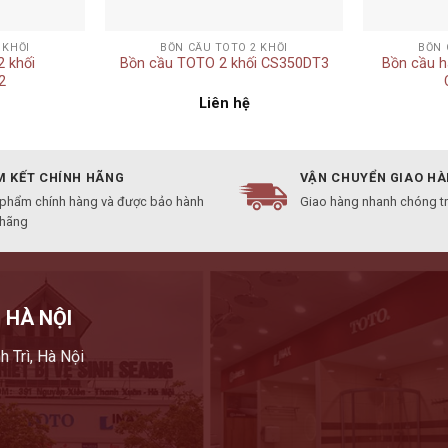
+
+
 KHỐI
BỒN CẦU TOTO 2 KHỐI
BỒN 
 khối
Bồn cầu TOTO 2 khối CS350DT3
Bồn cầu h
2
Liên hệ
 KẾT CHÍNH HÃNG
VẬN CHUYỂN GIAO H
 phẩm chính hàng và được bảo hành
Giao hàng nhanh chóng t
 hãng
 HÀ NỘI
h Trì, Hà Nội