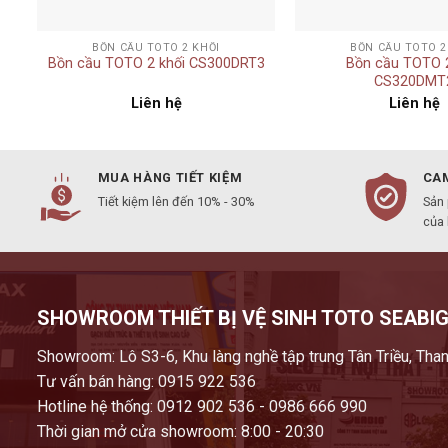
+
+
BỒN CẦU TOTO 2 KHỐI
BỒN CẦU TOTO 2
Bồn cầu TOTO 2 khối CS300DRT3
Bồn cầu TOTO 2
CS320DMT
Liên hệ
Liên hệ
MUA HÀNG TIẾT KIỆM
CAM
Tiết kiệm lên đến 10% - 30%
Sản
của
SHOWROOM THIẾT BỊ VỆ SINH TOTO SEABIG
Showroom: Lô S3-6, Khu làng nghề tập trung Tân Triều, Than
Tư vấn bán hàng: 0915 922 536
Hotline hệ thống: 0912 902 536 - 0986 666 990
Thời gian mở cửa showroom: 8:00 - 20:30