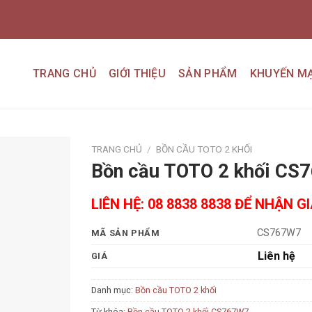
TRANG CHỦ
GIỚI THIỆU
SẢN PHẨM
KHUYẾN MẠ
TRANG CHỦ
/
BỒN CẦU TOTO 2 KHỐI
Bồn cầu TOTO 2 khối CS
Add to
wishlist
LIÊN HỆ: 08 8838 8838 ĐỂ NHẬN G
CS767W7
MÃ SẢN PHẨM
Liên hệ
GIÁ
Danh mục:
Bồn cầu TOTO 2 khối
Từ khóa:
Bồn cầu TOTO 2 khối CS767W7