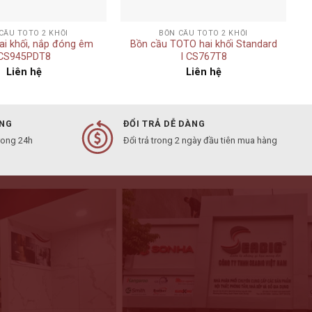
+
CẦU TOTO 2 KHỐI
BỒN CẦU TOTO 2 KHỐI
ai khối, nắp đóng êm
Bồn cầu TOTO hai khối Standard
CS945PDT8
I CS767T8
Liên hệ
Liên hệ
ÀNG
ĐỔI TRẢ DỄ DÀNG
rong 24h
Đổi trả trong 2 ngày đầu tiên mua hàng