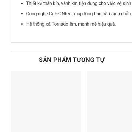
Thiết kế thân kín, vành kín tiện dụng cho việc vệ sin
Công nghệ CeFiONtect giúp lòng bàn cầu siêu nhẵn, 
Hệ thống xả Tornado êm, mạnh mẽ hiệu quả.
SẢN PHẨM TƯƠNG TỰ
Add to
t
wishlist