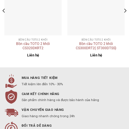
BỒN CẦU TOTO 2 KHỐI
BỒN CẦU TOTO 2 KHỐI
Bồn cầu TOTO 2 khối
Bồn cầu TOTO 2 khối
CS320DKRT2
CS300DRT2( ST300DTSS)
Liên hệ
Liên hệ
MUA HÀNG TIẾT KIỆM
Tiết kiệm lên đến 10% - 30%
CAM KẾT CHÍNH HÃNG
Sản phẩm chính hàng và được bảo hành của hãng
VẬN CHUYỂN GIAO HÀNG
Giao hàng nhanh chóng trong 24h
ĐỔI TRẢ DỄ DÀNG