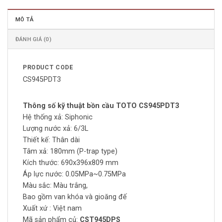
MÔ TẢ
ĐÁNH GIÁ (0)
PRODUCT CODE
CS945PDT3
Thông số kỹ thuật bồn cầu TOTO CS945PDT3
Hệ thống xả: Siphonic
Lượng nước xả: 6/3L
Thiết kế: Thân dài
Tâm xả: 180mm (P-trap type)
Kích thước: 690x396x809 mm
Áp lực nước: 0.05MPa~0.75MPa
Màu sắc: Màu trắng,
Bao gồm van khóa và gioăng đế
Xuất xứ : Việt nam
Mã sản phẩm củ:
CST945DPS