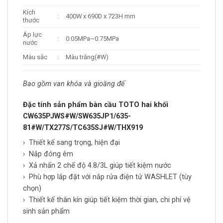
Kích
:
400W x 690D x 723H mm
thước
Áp lực
:
0.05MPa~0.75MPa
nước
Màu sắc
:
Màu trắng(#W)
Bao gồm van khóa và gioăng đế
Đặc tính sản phẩm bàn cầu TOTO hai khối
CW635PJWS#W/SW635JP1/635-
81#W/TX277S/TC635SJ#W/THX919
› Thiết kế sang trọng, hiện đại
› Nắp đóng êm
› Xả nhấn 2 chế độ 4.8/3L giúp tiết kiệm nước
› Phù hợp lắp đặt với nắp rửa điện tử WASHLET (tùy
chọn)
› Thiết kế thân kín giúp tiết kiệm thời gian, chi phí vệ
sinh sản phẩm