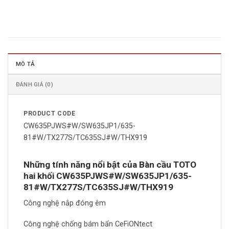
MÔ TẢ
ĐÁNH GIÁ (0)
PRODUCT CODE
CW635PJWS#W/SW635JP1/635-
81#W/TX277S/TC635SJ#W/THX919
Những tính năng nổi bật của Bàn cầu TOTO
hai khối CW635PJWS#W/SW635JP1/635-
81#W/TX277S/TC635SJ#W/THX919
Công nghệ nắp đóng êm
Công nghệ chống bám bẩn CeFiONtect