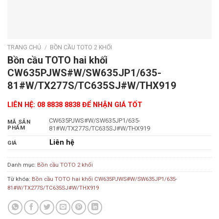
TRANG CHỦ
/
BỒN CẦU TOTO 2 KHỐI
Bồn cầu TOTO hai khối
CW635PJWS#W/SW635JP1/635-
81#W/TX277S/TC635SJ#W/THX919
LIÊN HỆ: 08 8838 8838 ĐỂ NHẬN GIÁ TỐT
CW635PJWS#W/SW635JP1/635-
MÃ SẢN
PHẨM
81#W/TX277S/TC635SJ#W/THX919
Liên hệ
GIÁ
Danh mục:
Bồn cầu TOTO 2 khối
Từ khóa:
Bồn cầu TOTO hai khối CW635PJWS#W/SW635JP1/635-
81#W/TX277S/TC635SJ#W/THX919