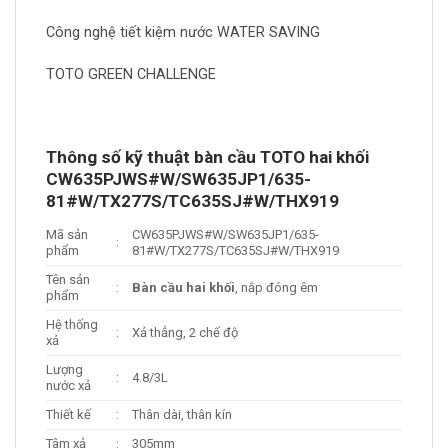
Công nghệ tiết kiệm nước WATER SAVING
TOTO GREEN CHALLENGE
Thông số kỹ thuật bàn cầu TOTO hai khối
CW635PJWS#W/SW635JP1/635-
81#W/TX277S/TC635SJ#W/THX919
Mã sản
CW635PJWS#W/SW635JP1/635-
:
phẩm
81#W/TX277S/TC635SJ#W/THX919
Tên sản
:
Bàn cầu hai khối
, nắp đóng êm
phẩm
Hệ thống
:
Xả thẳng, 2 chế độ
xả
Lượng
:
4.8/3L
nước xả
Thiết kế
:
Thân dài, thân kín
Tâm xả
:
305mm