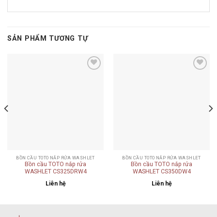
SẢN PHẨM TƯƠNG TỰ
Add to
Add to
wishlist
wishlist
BỒN CẦU TOTO NẮP RỬA WASHLET
BỒN CẦU TOTO NẮP RỬA WASHLET
Bồn cầu TOTO nắp rửa
Bồn cầu TOTO nắp rửa
WASHLET CS325DRW4
WASHLET CS350DW4
Liên hệ
Liên hệ