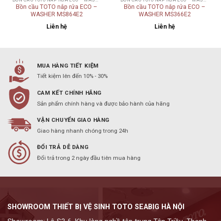
Bồn cầu TOTO nắp rửa ECO –
Bồn cầu TOTO nắp rửa ECO –
WASHER MS864E2
WASHER MS366E2
Liên hệ
Liên hệ
MUA HÀNG TIẾT KIỆM
Tiết kiệm lên đến 10% - 30%
CAM KẾT CHÍNH HÃNG
Sản phẩm chính hàng và được bảo hành của hãng
VẬN CHUYỂN GIAO HÀNG
Giao hàng nhanh chóng trong 24h
ĐỔI TRẢ DỄ DÀNG
Đổi trả trong 2 ngày đầu tiên mua hàng
SHOWROOM THIẾT BỊ VỆ SINH TOTO SEABIG HÀ NỘI