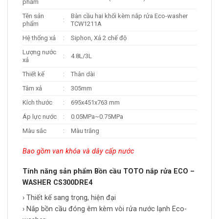
phẩm
Tên sản
Bàn cầu hai khối kèm nắp rửa Eco-washer
:
phẩm
TCW1211A
Hệ thống xả
:
Siphon, Xả 2 chế độ
Lượng nước
:
4.8L/3L
xả
Thiết kế
:
Thân dài
Tâm xả
:
305mm
Kích thước
:
695x451x763 mm
Áp lực nước
:
0.05MPa~0.75MPa
Màu sắc
:
Màu trắng
Bao gồm van khóa và dây cấp nước
Tính năng sản phẩm Bồn cầu TOTO nắp rửa ECO –
WASHER CS300DRE4
› Thiết kế sang trọng, hiện đại
› Nắp bồn cầu đóng êm kèm vòi rửa nước lạnh Eco-