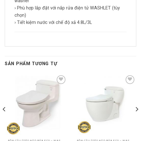
washer
› Phù hợp lắp đặt với nắp rửa điện tử WASHLET (tùy
chọn)
› Tiết kiệm nước với chế độ xả 4.8L/3L
SẢN PHẨM TƯƠNG TỰ
Add to
Add to
wishlist
wishlist
BỒN CẦU TOTO NẮP RỬA ECO – WASHER
BỒN CẦU TOTO NẮP RỬA ECO – WASHER