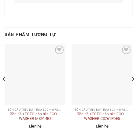
SẢN PHẨM TƯƠNG TỰ
Add to
Add to
wishlist
wishlist
BỒN CẦU TOTO NẮP RỬA ECO – WASHER
BỒN CẦU TOTO NẮP RỬA ECO – WASHER
Bồn cầu TOTO nắp rửa ECO –
Bồn cầu TOTO nắp rửa ECO –
WASHER MS914E2
WASHER CS761PDE5
Liên hệ
Liên hệ