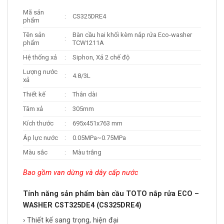
Mã sản
:
CS325DRE4
phẩm
Tên sản
Bàn cầu hai khối kèm nắp rửa Eco-washer
:
phẩm
TCW1211A
Hệ thống xả
:
Siphon, Xả 2 chế độ
Lượng nước
:
4.8/3L
xả
Thiết kế
:
Thân dài
Tâm xả
:
305mm
Kích thước
:
695x451x763 mm
Áp lực nước
:
0.05MPa~0.75MPa
Màu sắc
:
Màu trắng
Bao gồm van dừng và dây cấp nước
Tính năng sản phẩm bàn cầu TOTO nắp rửa ECO –
WASHER CST325DE4 (CS325DRE4)
› Thiết kế sang trọng, hiện đại