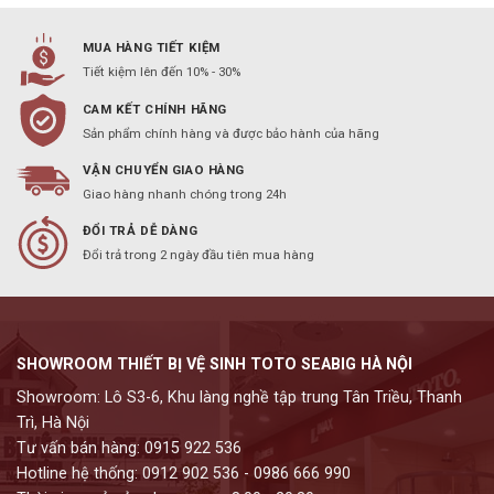
MUA HÀNG TIẾT KIỆM
Tiết kiệm lên đến 10% - 30%
CAM KẾT CHÍNH HÃNG
Sản phẩm chính hàng và được bảo hành của hãng
VẬN CHUYỂN GIAO HÀNG
Giao hàng nhanh chóng trong 24h
ĐỔI TRẢ DỄ DÀNG
Đổi trả trong 2 ngày đầu tiên mua hàng
SHOWROOM THIẾT BỊ VỆ SINH TOTO SEABIG HÀ NỘI
Showroom: Lô S3-6, Khu làng nghề tập trung Tân Triều, Thanh
Trì, Hà Nội
Tư vấn bán hàng: 0915 922 536
Hotline hệ thống: 0912 902 536 - 0986 666 990