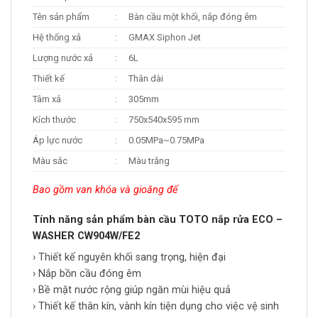
Tên sản phẩm
:
Bàn cầu một khối, nắp đóng êm
Hệ thống xả
:
GMAX Siphon Jet
Lượng nước xả
:
6L
Thiết kế
:
Thân dài
Tâm xả
:
305mm
Kích thước
:
750x540x595 mm
Áp lực nước
:
0.05MPa~0.75MPa
Màu sắc
:
Màu trắng
Bao gồm van khóa và gioăng đế
Tính năng sản phẩm bàn cầu TOTO nắp rửa ECO –
WASHER CW904W/FE2
› Thiết kế nguyên khối sang trọng, hiện đại
› Nắp bồn cầu đóng êm
› Bề mặt nước rộng giúp ngăn mùi hiệu quả
› Thiết kế thân kín, vành kín tiện dụng cho việc vệ sinh