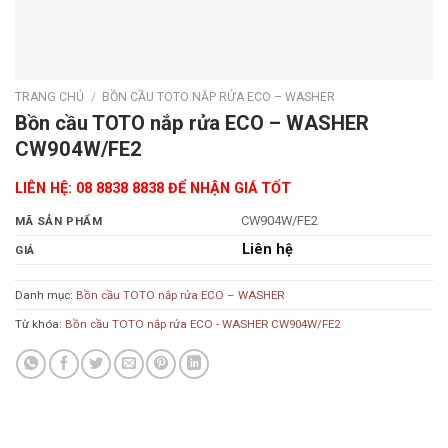
TRANG CHỦ
/
BỒN CẦU TOTO NẮP RỬA ECO – WASHER
Bồn cầu TOTO nắp rửa ECO – WASHER
CW904W/FE2
LIÊN HỆ: 08 8838 8838 ĐỂ NHẬN GIÁ TỐT
CW904W/FE2
MÃ SẢN PHẨM
Liên hệ
GIÁ
Danh mục:
Bồn cầu TOTO nắp rửa ECO – WASHER
Từ khóa:
Bồn cầu TOTO nắp rửa ECO - WASHER CW904W/FE2