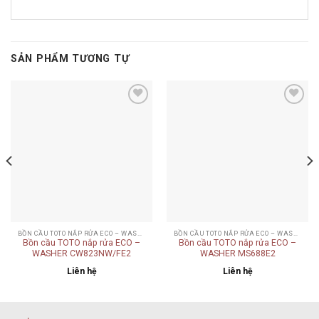
SẢN PHẨM TƯƠNG TỰ
Add to
Add to
wishlist
wishlist
BỒN CẦU TOTO NẮP RỬA ECO – WASHER
BỒN CẦU TOTO NẮP RỬA ECO – WASHER
Bồn cầu TOTO nắp rửa ECO –
Bồn cầu TOTO nắp rửa ECO –
WASHER CW823NW/FE2
WASHER MS688E2
Liên hệ
Liên hệ