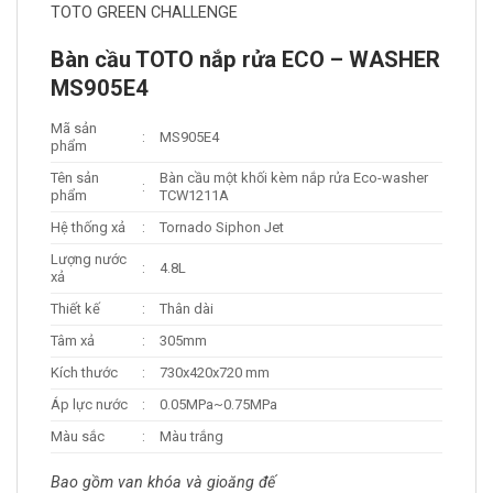
TOTO GREEN CHALLENGE
Bàn cầu TOTO nắp rửa ECO – WASHER
MS905E4
Mã sản
:
MS905E4
phẩm
Tên sản
Bàn cầu một khối kèm nắp rửa Eco-washer
:
phẩm
TCW1211A
Hệ thống xả
:
Tornado Siphon Jet
Lượng nước
:
4.8L
xả
Thiết kế
:
Thân dài
Tâm xả
:
305mm
Kích thước
:
730x420x720 mm
Áp lực nước
:
0.05MPa~0.75MPa
Màu sắc
:
Màu trắng
Bao gồm van khóa và gioăng đế