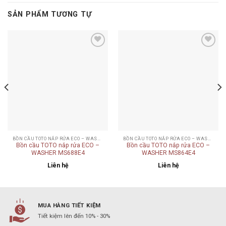
SẢN PHẨM TƯƠNG TỰ
Add to
Add to
wishlist
wishlist
BỒN CẦU TOTO NẮP RỬA ECO – WASHER
BỒN CẦU TOTO NẮP RỬA ECO – WASHER
Bồn cầu TOTO nắp rửa ECO –
Bồn cầu TOTO nắp rửa ECO –
WASHER MS688E4
WASHER MS864E4
Liên hệ
Liên hệ
MUA HÀNG TIẾT KIỆM
Tiết kiệm lên đến 10% - 30%