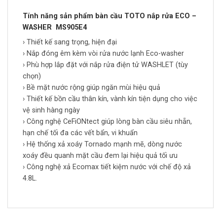
Tính năng sản phẩm bàn cầu TOTO nắp rửa ECO –
WASHER MS905E4
› Thiết kế sang trọng, hiện đại
› Nắp đóng êm kèm vòi rửa nước lạnh Eco-washer
› Phù hợp lắp đặt với nắp rửa điện tử WASHLET (tùy
chọn)
› Bề mặt nước rộng giúp ngăn mùi hiệu quả
› Thiết kế bồn cầu thân kín, vành kín tiện dụng cho việc
vệ sinh hàng ngày
› Công nghệ CeFiONtect giúp lòng bàn cầu siêu nhẵn,
hạn chế tối đa các vết bẩn, vi khuẩn
› Hệ thống xả xoáy Tornado mạnh mẽ, dòng nước
xoáy đều quanh mặt cầu đem lại hiệu quả tối ưu
› Công nghệ xả Ecomax tiết kiệm nước với chế độ xả
4.8L.