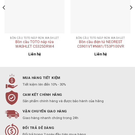
BỒN CẦU TOTO NẮP RỬA WASHLET
BỒN CẦU TOTO NẮP RỬA WASHLET
Bồn cầu TOTO nắp rửa
Bồn cầu điện tử NEOREST
WASHLET CS325DRW4
CS901VT#NW1/T53P100VR
Liên hệ
Liên hệ
MUA HÀNG TIẾT KIỆM
Tiết kiệm lên đến 10% - 30%
CAM KẾT CHÍNH HÃNG
Sản phẩm chính hàng và được bảo hành của hãng
VẬN CHUYỂN GIAO HÀNG
Giao hàng nhanh chóng trong 24h
ĐỔI TRẢ DỄ DÀNG
Đổi trả trong 2 ngày đầu tiên mua hàng