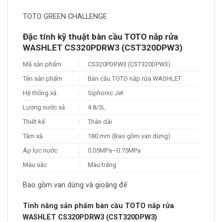
TOTO GREEN CHALLENGE
Đặc tính kỹ thuật bàn cầu TOTO nắp rửa
WASHLET CS320PDRW3 (CST320DPW3)
Mã sản phẩm
:
CS320PDRW3 (CST320DPW3)
Tên sản phẩm
:
Bàn cầu TOTO nắp rửa WASHLET
Hệ thống xả
:
Siphonic Jet
Lượng nước xả
:
4.8/3L
Thiết kế
:
Thân dài
Tâm xả
:
180 mm (Bao gồm van dừng)
Áp lực nước
:
0.05MPa~0.75MPa
Màu sắc
:
Màu trắng
Bao gồm van dừng và gioăng đế
Tính năng sản phẩm bàn cầu TOTO nắp rửa
WASHLET CS320PDRW3 (CST320DPW3)