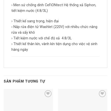
› Men sứ chống dính CeFiONtect Hệ thống xả Siphon,
tiết kiệm nước (4.8/3L)
› Thiết kế sang trọng, hiện đại
› Nắp rửa điện tử Washlet (220V) với nhiều chức năng
rửa và sấy khô
› Tiết kiệm nước với chế độ xả 4.8/3L
› Thiết kế thân kín, vành kín tiện dụng cho việc vệ sinh
hàng ngày
SẢN PHẨM TƯƠNG TỰ
Add to
Add to
wishlist
wishlist