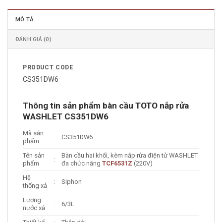
MÔ TẢ
ĐÁNH GIÁ (0)
PRODUCT CODE
CS351DW6
Thông tin sản phẩm bàn cầu TOTO nắp rửa
WASHLET CS351DW6
Mã sản
:
CS351DW6
phẩm
Tên sản
Bàn cầu hai khối, kèm nắp rửa điện tử WASHLET
:
phẩm
đa chức năng
TCF6531Z
(220V)
Hệ
:
Siphon
thống xả
Lượng
:
6/3L
nước xả