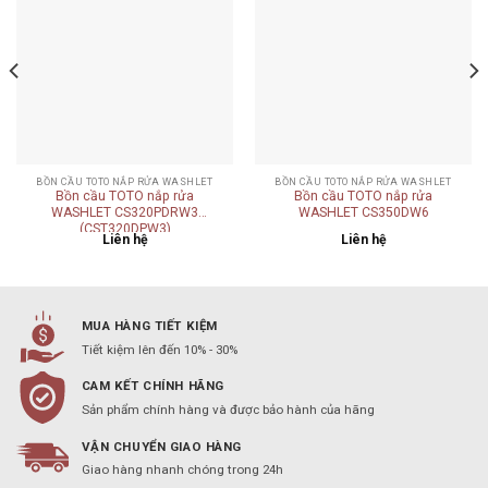
wishlist
wishlist
BỒN CẦU TOTO NẮP RỬA WASHLET
BỒN CẦU TOTO NẮP RỬA WASHLET
Bồn cầu TOTO nắp rửa
Bồn cầu TOTO nắp rửa
WASHLET CS320PDRW3
WASHLET CS350DW6
(CST320DPW3)
Liên hệ
Liên hệ
MUA HÀNG TIẾT KIỆM
Tiết kiệm lên đến 10% - 30%
CAM KẾT CHÍNH HÃNG
Sản phẩm chính hàng và được bảo hành của hãng
VẬN CHUYỂN GIAO HÀNG
Giao hàng nhanh chóng trong 24h