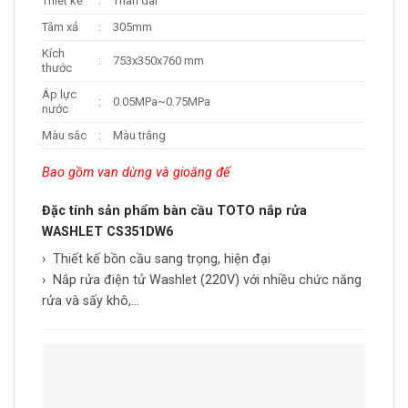
Thiết kế
:
Thân dài
Tâm xả
:
305mm
Kích
:
753x350x760 mm
thước
Áp lực
:
0.05MPa~0.75MPa
nước
Màu sắc
:
Màu trắng
Bao gồm van dừng và gioăng đế
Đặc tính sản phẩm bàn cầu TOTO nắp rửa
WASHLET CS351DW6
​› Thiết kế bồn cầu sang trọng, hiện đại
​› Nắp rửa điện tử Washlet (220V) với nhiều chức năng
rửa và sấy khô,…