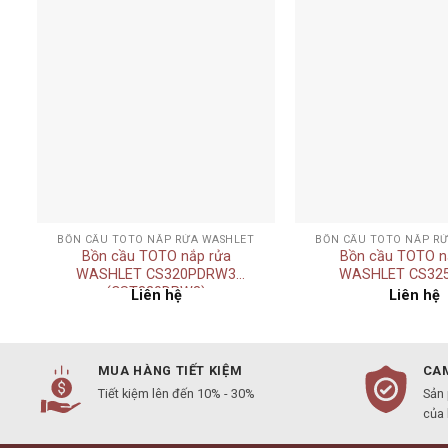
Add to
t
wishlist
+
+
BỒN CẦU TOTO NẮP RỬA WASHLET
BỒN CẦU TOTO NẮP R
Bồn cầu TOTO nắp rửa
Bồn cầu TOTO n
WASHLET CS320PDRW3
WASHLET CS32
(CST320DPW3)
Liên hệ
Liên hệ
MUA HÀNG TIẾT KIỆM
CAM
Tiết kiệm lên đến 10% - 30%
Sản
của