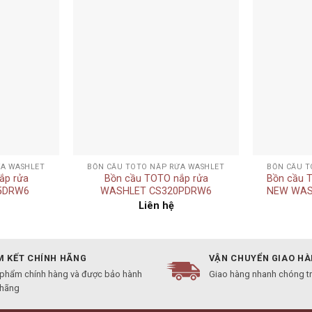
Add to
Add to
wishlist
wishlist
+
+
ỬA WASHLET
BỒN CẦU TOTO NẮP RỬA WASHLET
BỒN CẦU T
ắp rửa
Bồn cầu TOTO nắp rửa
Bồn cầu T
5DRW6
WASHLET CS320PDRW6
NEW WAS
Liên hệ
 KẾT CHÍNH HÃNG
VẬN CHUYỂN GIAO H
 phẩm chính hàng và được bảo hành
Giao hàng nhanh chóng t
 hãng