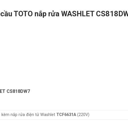
àn cầu TOTO nắp rửa WASHLET CS818D
HLET CS818DW7
i kèm nắp rửa điện tử Washlet
TCF6631A
(220V)