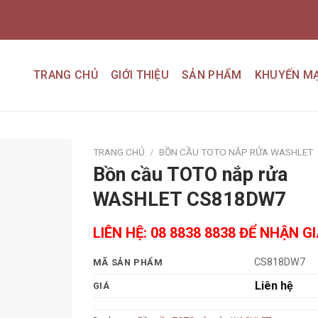
TRANG CHỦ
GIỚI THIỆU
SẢN PHẨM
KHUYẾN MẠ
TRANG CHỦ
/
BỒN CẦU TOTO NẮP RỬA WASHLET
Bồn cầu TOTO nắp rửa
Add to
WASHLET CS818DW7
wishlist
LIÊN HỆ: 08 8838 8838 ĐỂ NHẬN G
CS818DW7
MÃ SẢN PHẨM
Liên hệ
GIÁ