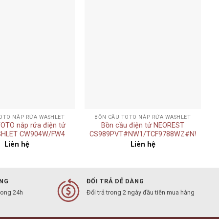
Add to
Add to
wishlist
wishlist
+
OTO NẮP RỬA WASHLET
BỒN CẦU TOTO NẮP RỬA WASHLET
OTO nắp rửa điện tử
Bồn cầu điện tử NEOREST
HLET CW904W/FW4
CS989PVT#NW1/TCF9788WZ#NW1/T53
Liên hệ
Liên hệ
ÀNG
ĐỔI TRẢ DỄ DÀNG
rong 24h
Đổi trả trong 2 ngày đầu tiên mua hàng