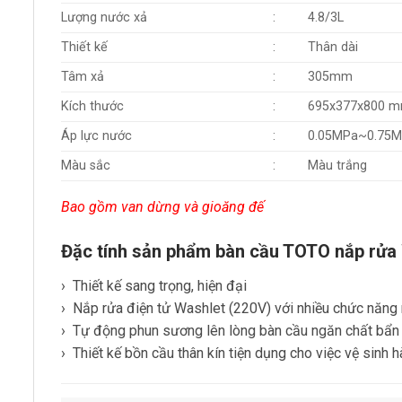
Lượng nước xả
:
4.8/3L
Thiết kế
:
Thân dài
Tâm xả
:
305mm
Kích thước
:
695x377x800 
Áp lực nước
:
0.05MPa~0.75
Màu sắc
:
Màu trắng
Bao gồm van dừng và gioăng đế
Đặc tính sản phẩm bàn cầu TOTO nắp r
​› Thiết kế sang trọng, hiện đại
​› Nắp rửa điện tử Washlet (220V) với nhiều chức năng
​› Tự động phun sương lên lòng bàn cầu ngăn chất bẩ
​› Thiết kế bồn cầu thân kín tiện dụng cho việc vệ sinh 