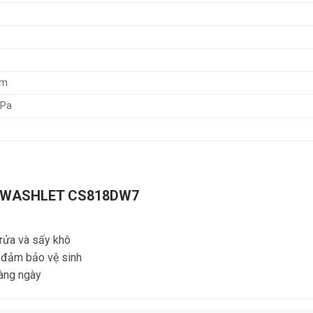
mm
MPa
ửa WASHLET CS818DW7
 rửa và sấy khô
n đảm bảo vệ sinh
hàng ngày