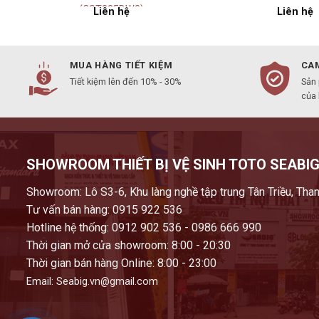
(CST325DW3)
Liên hệ
Liên hệ
MUA HÀNG TIẾT KIỆM
CAM
Tiết kiệm lên đến 10% - 30%
Sản
của
SHOWROOM THIẾT BỊ VỆ SINH TOTO SEABIG
Showroom: Lô S3-6, Khu làng nghề tập trung Tân Triều, Than
Tư vấn bán hàng: 0915 922 536
Hotline hệ thống: 0912 902 536 - 0986 666 990
Thời gian mở cửa showroom: 8:00 - 20:30
Thời gian bán hàng Online: 8:00 - 23:00
Email: Seabig.vn@gmail.com