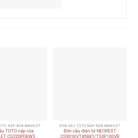
Add to
Add to
wishlist
wishlist
+
OTO NẮP RỬA WASHLET
BỒN CẦU TOTO NẮP RỬA WASHLET
ầu TOTO nắp rửa
Bồn cầu điện tử NEOREST
ET CS320PDRW3
CS901KVT#NW1/T53P100VR