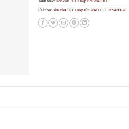
Danh mục:
Bồn cầu TOTO nắp rửa WASHLET
Từ khóa:
Bồn cầu TOTO nắp rửa WASHLET CS945PDW