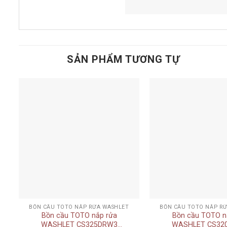
SẢN PHẨM TƯƠNG TỰ
Add to
t
wishlist
+
+
BỒN CẦU TOTO NẮP RỬA WASHLET
BỒN CẦU TOTO NẮP R
Bồn cầu TOTO nắp rửa
Bồn cầu TOTO n
WASHLET CS325DRW3
WASHLET CS32