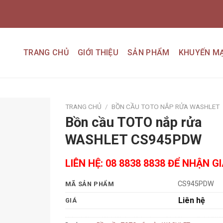
TRANG CHỦ
GIỚI THIỆU
SẢN PHẨM
KHUYẾN MẠ
TRANG CHỦ
/
BỒN CẦU TOTO NẮP RỬA WASHLET
Bồn cầu TOTO nắp rửa
Add to
WASHLET CS945PDW
wishlist
LIÊN HỆ: 08 8838 8838 ĐỂ NHẬN G
CS945PDW
MÃ SẢN PHẨM
Liên hệ
GIÁ