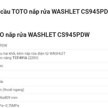
àn cầu TOTO nắp rửa WASHLET CS945P
OTO nắp rửa WASHLET CS945PDW
5PDW
u hai khối, kèm nắp rửa điện tử WASHLET
ức năng
TCF491A
(220V)
ic
ài
 (thoát ngang)
96x809 mm
Pa~0.75MPa