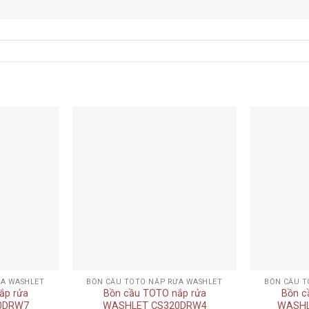
Add to
Add to
wishlist
wishlist
+
+
ỬA WASHLET
BỒN CẦU TOTO NẮP RỬA WASHLET
BỒN CẦU T
ắp rửa
Bồn cầu TOTO nắp rửa
Bồn c
0DRW7
WASHLET CS320DRW4
WASHL