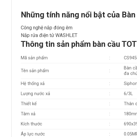
Những tính năng nổi bật của B
Công nghệ nắp đóng êm
Nắp rửa điện tử WASHLET
Thông tin sản phẩm bàn cầu T
Mã sản phẩm
:
CS94
Bàn cầ
Tên sản phẩm
:
đa ch
Hệ thống xả
:
Siphon
Lượng nước xả
:
6/3L
Thiết kế
:
Thân d
Tâm xả
:
180mm
Kích thước
:
690x3
Áp lực nước
:
0.05M