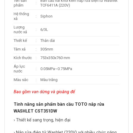
Tên sản
Bàn cầu hai khối kèm nắp rửa điện tử Washlet
:
phẩm
TCF6411A (220V)
Hệ thống
:
Siphon
xả
Lượng
:
6/3L
nước xả
Thiết kế
:
Thân dài
Tâm xả
:
305mm
Kích thước
:
753x350x760 mm
Áp lực
:
0.05MPa~0.75MPa
nước
Màu sắc
:
Màu trắng
Bao gồm van dừng và gioăng đế
Tính năng sản phẩm bàn cầu TOTO nắp rửa
WASHLET CST351DW
› Thiết kế sang trọng, hiện đại
› Nắp rửa điện tử Washlet (220V) với nhiều chức năng