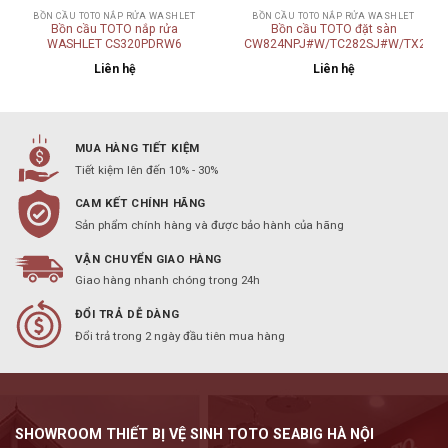
BỒN CẦU TOTO NẮP RỬA WASHLET
BỒN CẦU TOTO NẮP RỬA WASHLET
Bồn cầu TOTO nắp rửa
Bồn cầu TOTO đặt sàn
WASHLET CS320PDRW6
CW824NPJ#W/TC282SJ#W/TX215C
Liên hệ
Liên hệ
MUA HÀNG TIẾT KIỆM
Tiết kiệm lên đến 10% - 30%
CAM KẾT CHÍNH HÃNG
Sản phẩm chính hàng và được bảo hành của hãng
VẬN CHUYỂN GIAO HÀNG
Giao hàng nhanh chóng trong 24h
ĐỔI TRẢ DỄ DÀNG
Đổi trả trong 2 ngày đầu tiên mua hàng
SHOWROOM THIẾT BỊ VỆ SINH TOTO SEABIG HÀ NỘI