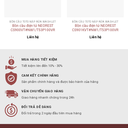
BỒN CẦU TOTO NẮP RỬA WASHLET
BỒN CẦU TOTO NẮP RỬA WASHLET
Bồn cầu điện tử NEOREST
Bồn cầu điện tử NEOREST
T53P100VR
CS900VT#NW1/T53P100VR
CS901KVT#NW1/T53P100VR
Liên hệ
Liên hệ
MUA HÀNG TIẾT KIỆM
Tiết kiệm lên đến 10% - 30%
CAM KẾT CHÍNH HÃNG
Sản phẩm chính hàng và được bảo hành của hãng
VẬN CHUYỂN GIAO HÀNG
Giao hàng nhanh chóng trong 24h
ĐỔI TRẢ DỄ DÀNG
Đổi trả trong 2 ngày đầu tiên mua hàng