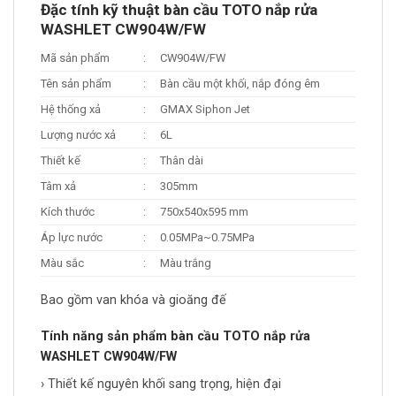
Đặc tính kỹ thuật bàn cầu TOTO nắp rửa
WASHLET CW904W/FW
Mã sản phẩm
:
CW904W/FW
Tên sản phẩm
:
Bàn cầu một khối, nắp đóng êm
Hệ thống xả
:
GMAX Siphon Jet
Lượng nước xả
:
6L
Thiết kế
:
Thân dài
Tâm xả
:
305mm
Kích thước
:
750x540x595 mm
Áp lực nước
:
0.05MPa~0.75MPa
Màu sắc
:
Màu trắng
Bao gồm van khóa và gioăng đế
Tính năng sản phẩm bàn cầu TOTO nắp rửa
WASHLET CW904W/FW
› Thiết kế nguyên khối sang trọng, hiện đại