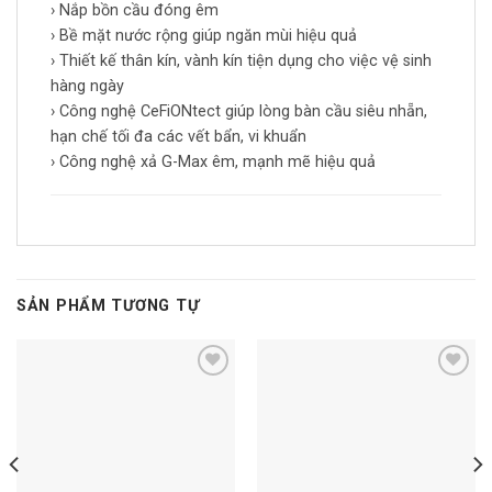
› Nắp bồn cầu đóng êm
› Bề mặt nước rộng giúp ngăn mùi hiệu quả
› Thiết kế thân kín, vành kín tiện dụng cho việc vệ sinh
hàng ngày
› Công nghệ CeFiONtect giúp lòng bàn cầu siêu nhẵn,
hạn chế tối đa các vết bẩn, vi khuẩn
› Công nghệ xả G-Max êm, mạnh mẽ hiệu quả
SẢN PHẨM TƯƠNG TỰ
Add to
Add to
wishlist
wishlist