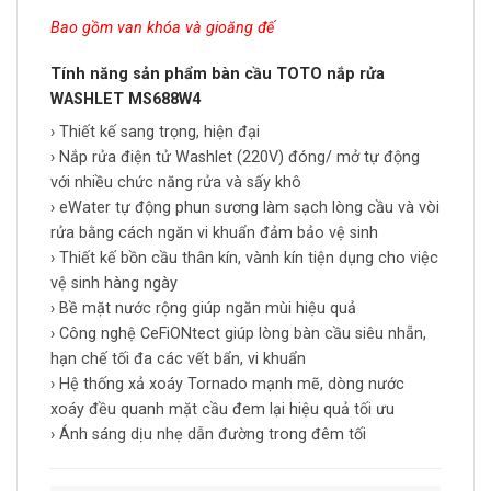
Bao gồm van khóa và gioăng đế
Tính năng sản phẩm bàn cầu TOTO nắp rửa
WASHLET MS688W4
› Thiết kế sang trọng, hiện đại
› Nắp rửa điện tử Washlet (220V) đóng/ mở tự động
với nhiều chức năng rửa và sấy khô
› eWater tự động phun sương làm sạch lòng cầu và vòi
rửa bằng cách ngăn vi khuẩn đảm bảo vệ sinh
› Thiết kế bồn cầu thân kín, vành kín tiện dụng cho việc
vệ sinh hàng ngày
› Bề mặt nước rộng giúp ngăn mùi hiệu quả
› Công nghệ CeFiONtect giúp lòng bàn cầu siêu nhẵn,
hạn chế tối đa các vết bẩn, vi khuẩn
› Hệ thống xả xoáy Tornado mạnh mẽ, dòng nước
xoáy đều quanh mặt cầu đem lại hiệu quả tối ưu
› Ánh sáng dịu nhẹ dẫn đường trong đêm tối