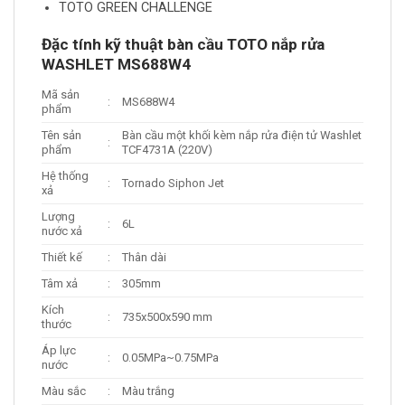
TOTO GREEN CHALLENGE
Đặc tính kỹ thuật bàn cầu TOTO nắp rửa
WASHLET MS688W4
Mã sản
:
MS688W4
phẩm
Tên sản
Bàn cầu một khối kèm nắp rửa điện tử Washlet
:
phẩm
TCF4731A (220V)
Hệ thống
:
Tornado Siphon Jet
xả
Lượng
:
6L
nước xả
Thiết kế
:
Thân dài
Tâm xả
:
305mm
Kích
:
735x500x590 mm
thước
Áp lực
:
0.05MPa~0.75MPa
nước
Màu sắc
:
Màu trắng