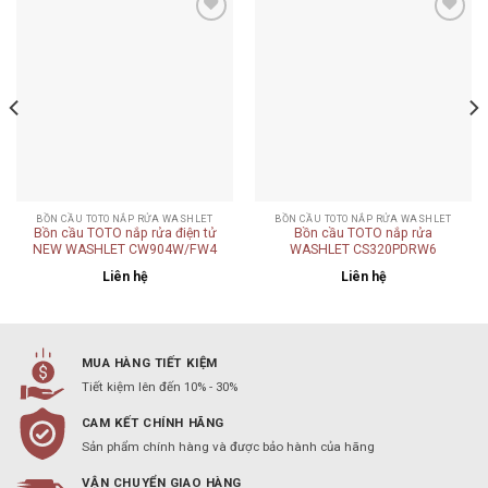
Add to
Add to
wishlist
wishlist
BỒN CẦU TOTO NẮP RỬA WASHLET
BỒN CẦU TOTO NẮP RỬA WASHLET
Bồn cầu TOTO nắp rửa điện tử
Bồn cầu TOTO nắp rửa
NEW WASHLET CW904W/FW4
WASHLET CS320PDRW6
Liên hệ
Liên hệ
MUA HÀNG TIẾT KIỆM
Tiết kiệm lên đến 10% - 30%
CAM KẾT CHÍNH HÃNG
Sản phẩm chính hàng và được bảo hành của hãng
VẬN CHUYỂN GIAO HÀNG