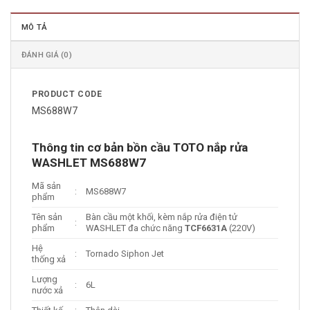
MÔ TẢ
ĐÁNH GIÁ (0)
PRODUCT CODE
MS688W7
Thông tin cơ bản bồn cầu TOTO nắp rửa
WASHLET MS688W7
Mã sản
:
MS688W7
phẩm
Tên sản
Bàn cầu một khối, kèm nắp rửa điện tử
:
phẩm
WASHLET đa chức năng
TCF6631A
(220V)
Hệ
:
Tornado Siphon Jet
thống xả
Lượng
:
6L
nước xả