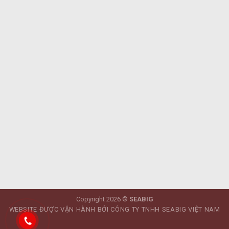
Copyright 2026 ©
SEABIG
WEBSITE ĐƯỢC VẬN HÀNH BỞI CÔNG TY TNHH SEABIG VIỆT NAM