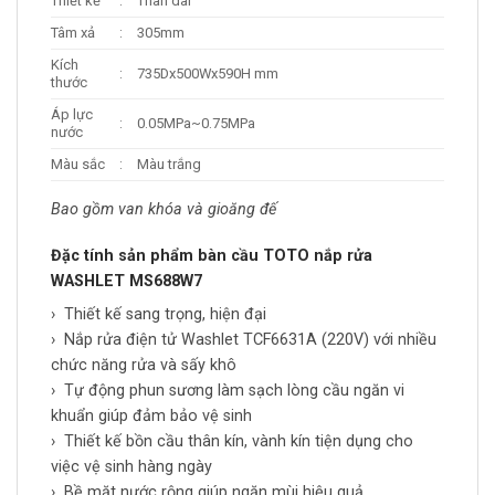
Thiết kế
:
Thân dài
Tâm xả
:
305mm
Kích
:
735Dx500Wx590H mm
thước
Áp lực
:
0.05MPa~0.75MPa
nước
Màu sắc
:
Màu trắng
Bao gồm van khóa và gioăng đế
Đặc tính sản phẩm bàn cầu TOTO nắp rửa
WASHLET MS688W7
​› Thiết kế sang trọng, hiện đại
​› Nắp rửa điện tử Washlet TCF6631A (220V) với nhiều
chức năng rửa và sấy khô
​› Tự động phun sương làm sạch lòng cầu ngăn vi
khuẩn giúp đảm bảo vệ sinh
​› Thiết kế bồn cầu thân kín, vành kín tiện dụng cho
việc vệ sinh hàng ngày
​› Bề mặt nước rộng giúp ngăn mùi hiệu quả