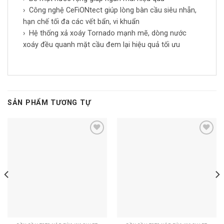
​› Công nghệ CeFiONtect giúp lòng bàn cầu siêu nhẵn,
hạn chế tối đa các vết bẩn, vi khuẩn
​› Hệ thống xả xoáy Tornado mạnh mẽ, dòng nước
xoáy đều quanh mặt cầu đem lại hiệu quả tối ưu
SẢN PHẨM TƯƠNG TỰ
Add to
Add to
wishlist
wishlist