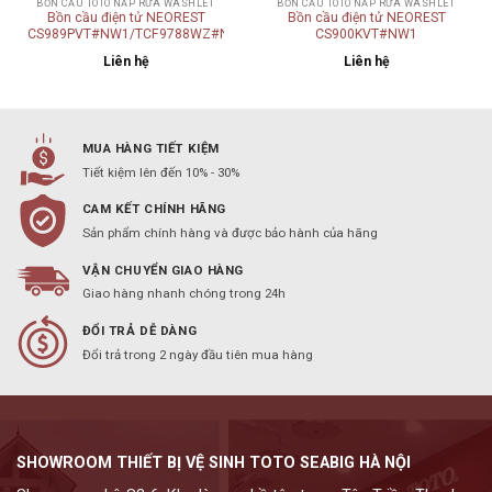
BỒN CẦU TOTO NẮP RỬA WASHLET
BỒN CẦU TOTO NẮP RỬA WASHLET
Bồn cầu điện tử NEOREST
Bồn cầu điện tử NEOREST
/T53P100VR
CS989PVT#NW1/TCF9788WZ#NW1/T53P100VR
CS900KVT#NW1
Liên hệ
Liên hệ
MUA HÀNG TIẾT KIỆM
Tiết kiệm lên đến 10% - 30%
CAM KẾT CHÍNH HÃNG
Sản phẩm chính hàng và được bảo hành của hãng
VẬN CHUYỂN GIAO HÀNG
Giao hàng nhanh chóng trong 24h
ĐỔI TRẢ DỄ DÀNG
Đổi trả trong 2 ngày đầu tiên mua hàng
SHOWROOM THIẾT BỊ VỆ SINH TOTO SEABIG HÀ NỘI