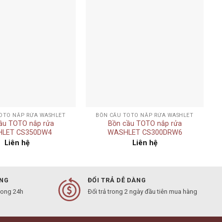
Add to
Add to
wishlist
wishlist
+
OTO NẮP RỬA WASHLET
BỒN CẦU TOTO NẮP RỬA WASHLET
ầu TOTO nắp rửa
Bồn cầu TOTO nắp rửa
LET CS350DW4
WASHLET CS300DRW6
Liên hệ
Liên hệ
ÀNG
ĐỔI TRẢ DỄ DÀNG
rong 24h
Đổi trả trong 2 ngày đầu tiên mua hàng