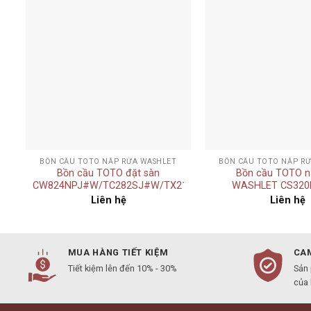
Add to
t
wishlist
+
+
BỒN CẦU TOTO NẮP RỬA WASHLET
BỒN CẦU TOTO NẮP R
Bồn cầu TOTO đặt sàn
Bồn cầu TOTO n
CW824NPJ#W/TC282SJ#W/TX215C/TX276C
WASHLET CS32
Liên hệ
Liên hệ
MUA HÀNG TIẾT KIỆM
CAM
Tiết kiệm lên đến 10% - 30%
Sản
của