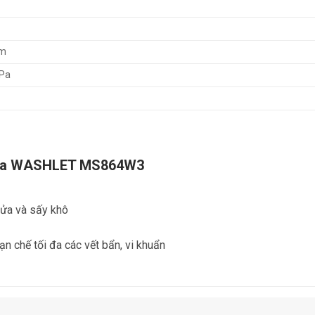
mm
Pa
 rửa WASHLET MS864W3
rửa và sấy khô
n chế tối đa các vết bẩn, vi khuẩn