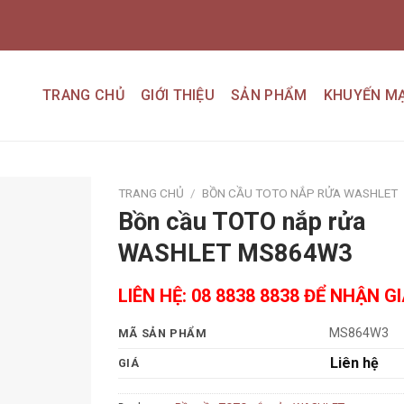
TRANG CHỦ
GIỚI THIỆU
SẢN PHẨM
KHUYẾN MẠ
TRANG CHỦ
/
BỒN CẦU TOTO NẮP RỬA WASHLET
Bồn cầu TOTO nắp rửa
Add to
WASHLET MS864W3
wishlist
LIÊN HỆ: 08 8838 8838 ĐỂ NHẬN G
MS864W3
MÃ SẢN PHẨM
Liên hệ
GIÁ