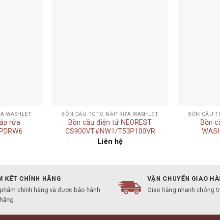
Add to
Add to
wishlist
wishlist
+
+
ỬA WASHLET
BỒN CẦU TOTO NẮP RỬA WASHLET
BỒN CẦU T
ắp rửa
Bồn cầu điện tử NEOREST
Bồn c
0PDRW6
CS900VT#NW1/T53P100VR
WASH
Liên hệ
 KẾT CHÍNH HÃNG
VẬN CHUYỂN GIAO H
 phẩm chính hàng và được bảo hành
Giao hàng nhanh chóng t
 hãng