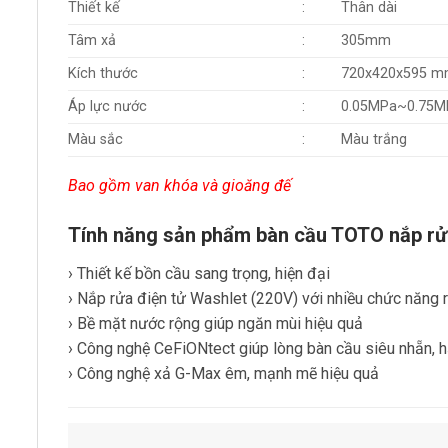
Thiết kế
:
Thân dài
Tâm xả
:
305mm
Kích thước
:
720x420x595 
Áp lực nước
:
0.05MPa~0.75M
Màu sắc
:
Màu trắng
Bao gồm van khóa và gioăng đế
Tính năng sản phẩm bàn cầu TOTO nắp
› Thiết kế bồn cầu sang trọng, hiện đại
› Nắp rửa điện tử Washlet (220V) với nhiều chức năng 
› Bề mặt nước rộng giúp ngăn mùi hiệu quả
› Công nghệ CeFiONtect giúp lòng bàn cầu siêu nhẵn, hạ
› Công nghệ xả G-Max êm, mạnh mẽ hiệu quả