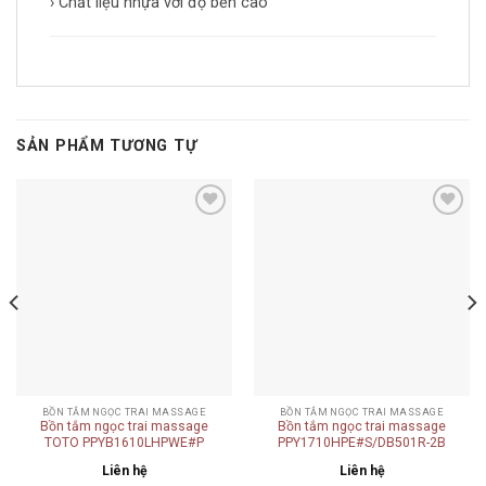
› Chất liệu nhựa với độ bền cao
SẢN PHẨM TƯƠNG TỰ
Add to
Add to
wishlist
wishlist
BỒN TẮM NGỌC TRAI MASSAGE
BỒN TẮM NGỌC TRAI MASSAGE
Bồn tắm ngọc trai massage
Bồn tắm ngọc trai massage
TOTO PPYB1610LHPWE#P
PPY1710HPE#S/DB501R-2B
Liên hệ
Liên hệ