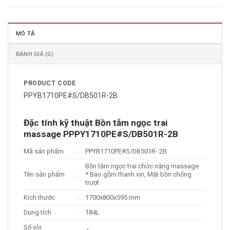
MÔ TẢ
ĐÁNH GIÁ (0)
PRODUCT CODE
PPYB1710PE#S/DB501R-2B
Đặc tính kỹ thuật Bồn tắm ngọc trai
massage PPPY1710PE#S/DB501R-2B
Mã sản phẩm
:
PPYB1710PE#S/DB501R- 2B
Bồn tắm ngọc trai chức năng massage
Tên sản phẩm
:
* Bao gồm thanh vịn, Mặt bồn chống
trượt
Kích thước
:
1700x800x595 mm
Dung tích
:
184L
Số vòi