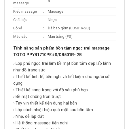
:
4
massage
Kiểu massage
:
Massage
Chất liệu
:
Nhựa
Bộ xả
:
Đã bao gồm (DB501R-2B)
Màu sắc
:
Màu trắng (#S)
Tính năng sản phẩm bồn tắm ngọc trai massage
TOTO PPYB1710PE#S/DB501R- 2B
› Lớp phủ ngọc trai làm bề mặt bồn tắm đẹp lấp lánh
như đồ trang sức
› Thiết kế tinh tế, tiện nghi và tiết kiệm cho người sử
dụng
› Thiết kế sang trọng với độ sâu phù hợp
› Bề mặt chống trơn trượt
› Tay vịn thiết kế tiện dụng hai bên
› Lớp cách nhiệt hiệu quả mặt sau bồn tắm
› Nhẹ, dễ lắp đặt
› Hệ thống massage tiện nghi