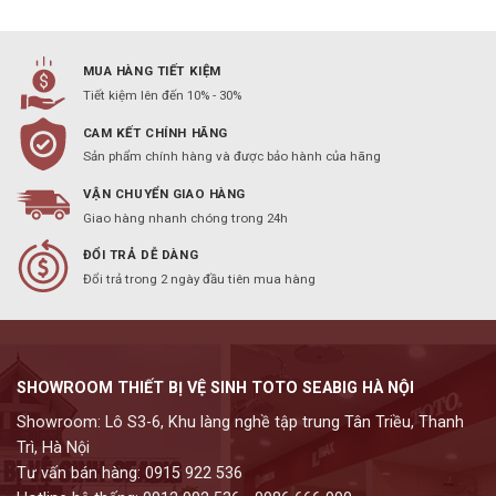
MUA HÀNG TIẾT KIỆM
Tiết kiệm lên đến 10% - 30%
CAM KẾT CHÍNH HÃNG
Sản phẩm chính hàng và được bảo hành của hãng
VẬN CHUYỂN GIAO HÀNG
Giao hàng nhanh chóng trong 24h
ĐỔI TRẢ DỄ DÀNG
Đổi trả trong 2 ngày đầu tiên mua hàng
SHOWROOM THIẾT BỊ VỆ SINH TOTO SEABIG HÀ NỘI
Showroom: Lô S3-6, Khu làng nghề tập trung Tân Triều, Thanh
Trì, Hà Nội
Tư vấn bán hàng: 0915 922 536