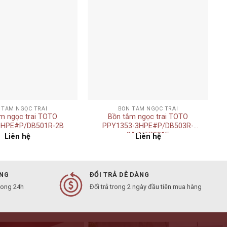
Add to
Add to
wishlist
wishlist
+
 TẮM NGỌC TRAI
BỒN TẮM NGỌC TRAI
m ngọc trai TOTO
Bồn tắm ngọc trai TOTO
0HPE#P/DB501R-2B
PPY1353-3HPE#P/DB503R-
2A/NTP001E
Liên hệ
Liên hệ
ÀNG
ĐỔI TRẢ DỄ DÀNG
rong 24h
Đổi trả trong 2 ngày đầu tiên mua hàng