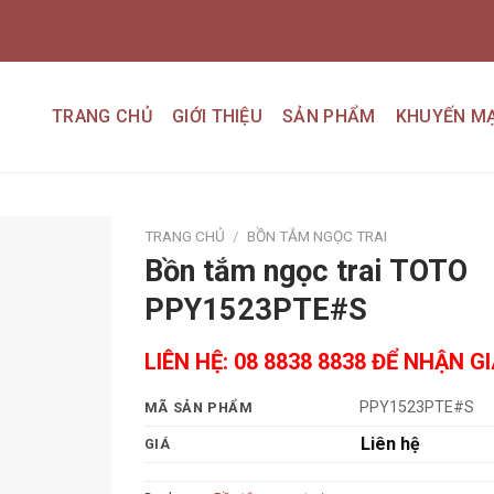
TRANG CHỦ
GIỚI THIỆU
SẢN PHẨM
KHUYẾN MẠ
TRANG CHỦ
/
BỒN TẮM NGỌC TRAI
Bồn tắm ngọc trai TOTO
Add to
PPY1523PTE#S
wishlist
LIÊN HỆ: 08 8838 8838 ĐỂ NHẬN G
PPY1523PTE#S
MÃ SẢN PHẨM
Liên hệ
GIÁ