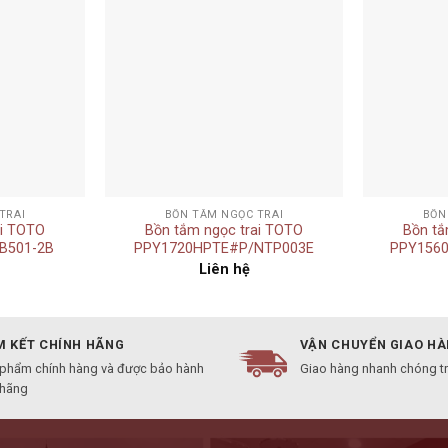
Add to
Add to
wishlist
wishlist
+
+
TRAI
BỒN TẮM NGỌC TRAI
BỒN
ai TOTO
Bồn tắm ngọc trai TOTO
Bồn tắ
B501-2B
PPY1720HPTE#P/NTP003E
PPY156
Liên hệ
 KẾT CHÍNH HÃNG
VẬN CHUYỂN GIAO H
 phẩm chính hàng và được bảo hành
Giao hàng nhanh chóng t
 hãng