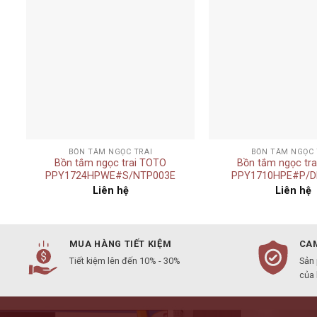
Add to
t
wishlist
+
+
BỒN TẮM NGỌC TRAI
BỒN TẮM NGỌC 
Bồn tắm ngọc trai TOTO
Bồn tắm ngọc tr
PPY1724HPWE#S/NTP003E
PPY1710HPE#P/D
Liên hệ
Liên hệ
MUA HÀNG TIẾT KIỆM
CAM
Tiết kiệm lên đến 10% - 30%
Sản
của