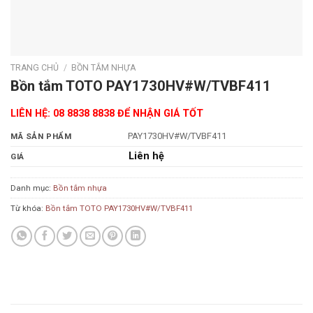
TRANG CHỦ
/
BỒN TẮM NHỰA
Bồn tắm TOTO PAY1730HV#W/TVBF411
LIÊN HỆ: 08 8838 8838 ĐỂ NHẬN GIÁ TỐT
PAY1730HV#W/TVBF411
MÃ SẢN PHẨM
Liên hệ
GIÁ
Danh mục:
Bồn tắm nhựa
Từ khóa:
Bồn tắm TOTO PAY1730HV#W/TVBF411