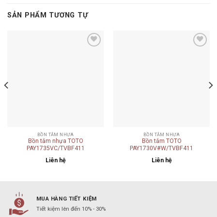
SẢN PHẨM TƯƠNG TỰ
Add to
Add to
wishlist
wishlist
BỒN TẮM NHỰA
BỒN TẮM NHỰA
Bồn tắm nhựa TOTO
Bồn tắm TOTO
PAY1735VC/TVBF411
PAY1730V#W/TVBF411
Liên hệ
Liên hệ
MUA HÀNG TIẾT KIỆM
Tiết kiệm lên đến 10% - 30%