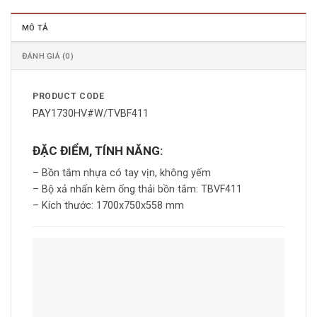
MÔ TẢ
ĐÁNH GIÁ (0)
PRODUCT CODE
PAY1730HV#W/TVBF411
ĐẶC ĐIỂM, TÍNH NĂNG:
– Bồn tắm nhựa có tay vịn, không yếm
– Bộ xả nhấn kèm ống thải bồn tắm: TBVF411
– Kích thước: 1700x750x558 mm