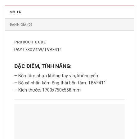
MÔ TẢ
ĐÁNH GIÁ (0)
PRODUCT CODE
PAY1730V#W/TVBF411
ĐẶC ĐIỂM, TÍNH NĂNG:
– Bồn tắm nhựa không tay vịn, không yếm
– Bộ xả nhấn kèm ống thải bồn tắm: TBVF411
– Kích thước: 1700x750x558 mm