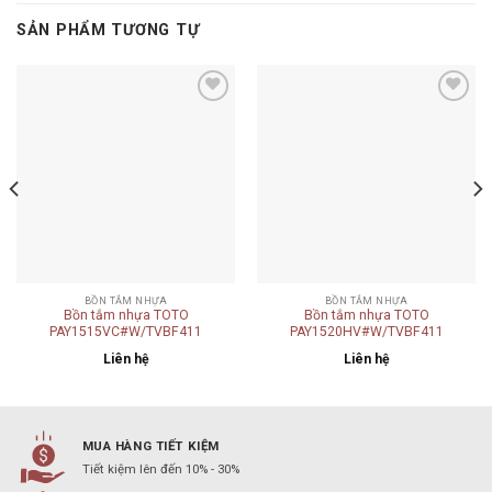
SẢN PHẨM TƯƠNG TỰ
Add to
Add to
wishlist
wishlist
BỒN TẮM NHỰA
BỒN TẮM NHỰA
Bồn tắm nhựa TOTO
Bồn tắm nhựa TOTO
PAY1515VC#W/TVBF411
PAY1520HV#W/TVBF411
Liên hệ
Liên hệ
MUA HÀNG TIẾT KIỆM
Tiết kiệm lên đến 10% - 30%