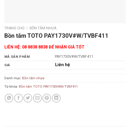
TRANG CHỦ
/
BỒN TẮM NHỰA
Bồn tắm TOTO PAY1730V#W/TVBF411
LIÊN HỆ: 08 8838 8838 ĐỂ NHẬN GIÁ TỐT
PAY1730V#W/TVBF411
MÃ SẢN PHẨM
Liên hệ
GIÁ
Danh mục:
Bồn tắm nhựa
Từ khóa:
Bồn tắm TOTO PAY1730V#W/TVBF411