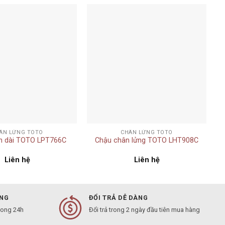
Add to
Add to
wishlist
wishlist
+
ÂN LỬNG TOTO
CHÂN LỬNG TOTO
n dài TOTO LPT766C
Chậu chân lửng TOTO LHT908C
Liên hệ
Liên hệ
ÀNG
ĐỔI TRẢ DỄ DÀNG
rong 24h
Đổi trả trong 2 ngày đầu tiên mua hàng