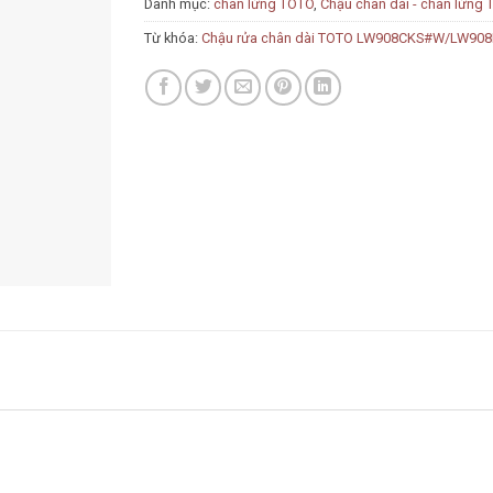
Danh mục:
chân lửng TOTO
,
Chậu chân dài - chân lửng
Từ khóa:
Chậu rửa chân dài TOTO LW908CKS#W/LW90