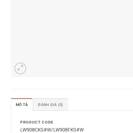
MÔ TẢ
ĐÁNH GIÁ (0)
PRODUCT CODE
LW908CKS#W/LW908FKS#W