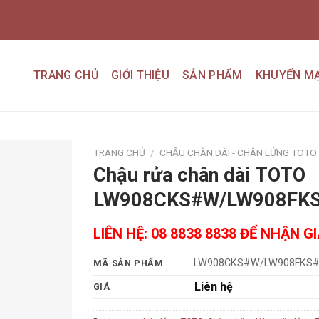
TRANG CHỦ
GIỚI THIỆU
SẢN PHẨM
KHUYẾN MẠ
TRANG CHỦ
/
CHẬU CHÂN DÀI - CHÂN LỬNG TOTO
Chậu rửa chân dài TOTO
Add to
LW908CKS#W/LW908FK
wishlist
LIÊN HỆ: 08 8838 8838 ĐỂ NHẬN G
LW908CKS#W/LW908FKS
MÃ SẢN PHẨM
Liên hệ
GIÁ