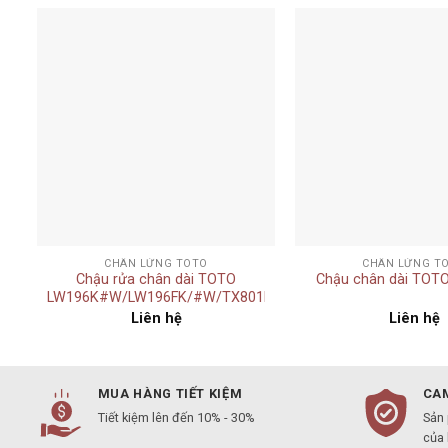
Add to
t
wishlist
+
+
CHÂN LỬNG TOTO
CHÂN LỬNG T
R
Chậu rửa chân dài TOTO
Chậu chân dài TOT
LW196K#W/LW196FK/#W/TX801LN
Liên hệ
Liên hệ
MUA HÀNG TIẾT KIỆM
CAM
Tiết kiệm lên đến 10% - 30%
Sản
của