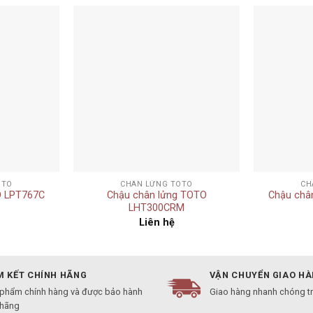
Add to
Add to
wishlist
wishlist
+
+
OTO
CHÂN LỬNG TOTO
CH
O LPT767C
Chậu chân lửng TOTO
Chậu châ
LHT300CRM
Liên hệ
 KẾT CHÍNH HÃNG
VẬN CHUYỂN GIAO H
 phẩm chính hàng và được bảo hành
Giao hàng nhanh chóng t
 hãng