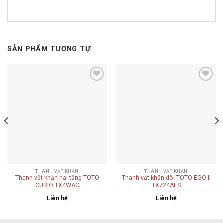
SẢN PHẨM TƯƠNG TỰ
Add to
Add to
wishlist
wishlist
THANH VẮT KHĂN
THANH VẮT KHĂN
Thanh vắt khăn hai tầng TOTO
Thanh vắt khăn đôi TOTO EGO II
CURIO TX4WAC
TX724AES
Liên hệ
Liên hệ