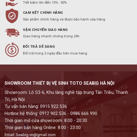
Tiết kiệm lên đến 10% - 30%
CAM KẾT CHÍNH HÃNG
Sản phẩm chính hàng và được bảo hành của hãng
VẬN CHUYỂN GIAO HÀNG
Giao hàng nhanh chóng trong 24h
ĐỔI TRẢ DỄ DÀNG
Đổi trả trong 2 ngày đầu tiên mua hàng
SHOWROOM THIẾT BỊ VỆ SINH TOTO SEABIG HÀ NỘI
Showroom: Lô S3-6, Khu làng nghề tập trung Tân Triều, Thanh
Trì, Hà Nội
Tư vấn bán hàng: 0915 922 536
Hotline hệ thống: 0912 902 536 - 0986 666 990
Thời gian mở cửa showroom: 8:00 - 20:30
Thời gian bán hàng Online: 8:00 - 23:00
Email: Seabig.vn@gmail.com