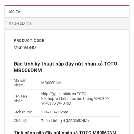
MÔ TẢ
ĐÁNH GIÁ (0)
PRODUCT CODE
MB006DNM
Đặc tính kỹ thuật nắp đậy nút nhấn xả TOTO
MB006DNM
Mã sản
:
MB006DNM
phẩm
Nắp đậy nút nhấn xả TOTO
Tên sản
:
Kết hợp với két nước âm tường WH035D,
phẩm
WH037D,WH045D
Kích thước
214x114x15mm
Chất liệu
:
Thép không rỉ (MB006DNM)
Tính năng nắp đậy nút nhấn xả TOTO MB006DNM