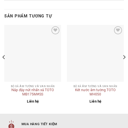
SẢN PHẨM TƯƠNG TỰ
Add to
Add to
wishlist
wishlist
BỘ XẢ ÂM TƯỜNG VÀ VAN NHẤN
BỘ XẢ ÂM TƯỜNG VÀ VAN NHẤN
Nắp đậy nút nhấn xả TOTO
Két nước âm tường TOTO
MB175M#SS
WH050
Liên hệ
Liên hệ
MUA HÀNG TIẾT KIỆM