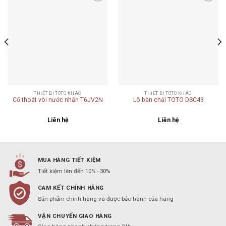
Add to
Add to
wishlist
wishlist
THIẾT BỊ TOTO KHÁC
THIẾT BỊ TOTO KHÁC
Cổ thoát vòi nước nhấn T6JV2N
Lô bàn chải TOTO DSC43
Liên hệ
Liên hệ
MUA HÀNG TIẾT KIỆM
Tiết kiệm lên đến 10% - 30%
CAM KẾT CHÍNH HÃNG
Sản phẩm chính hàng và được bảo hành của hãng
VẬN CHUYỂN GIAO HÀNG