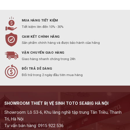
MUA HÀNG TIẾT KIỆM
Tiết kiệm lên đến 10% - 30%
CAM KẾT CHÍNH HÃNG
Sản phẩm chính hàng và được bảo hành của hãng
VẬN CHUYỂN GIAO HÀNG
Giao hàng nhanh chóng trong 24h
ĐỔI TRẢ DỄ DÀNG
Đổi trả trong 2 ngày đầu tiên mua hàng
SHOWROOM THIẾT BỊ VỆ SINH TOTO SEABIG HÀ NỘI
Showroom: Lô S3-6, Khu làng nghề tập trung Tân Triều, Thanh
Trì, Hà Nội
Tư vấn bán hàng: 0915 922 536