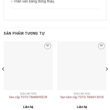
› Thân van bằng đồng thau.
SẢN PHẨM TƯƠNG TỰ
Add to
Add to
wishlist
wishlist
SEN CÂY TOTO
SEN CÂY TOTO
Sen cây TOTO TMWB95ECR
Sen tắm cây TOTO TBW01301B
Liên hệ
Liên hệ