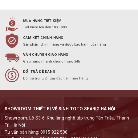
MUA HÀNG TIẾT KIỆM
Tiết kiệm lên đến 10% - 30%
CAM KẾT CHÍNH HÃNG
Sản phẩm chính hàng và được bảo hành của hãng
VẬN CHUYỂN GIAO HÀNG
Giao hàng nhanh chóng trong 24h
ĐỔI TRẢ DỄ DÀNG
Đổi trả trong 2 ngày đầu tiên mua hàng
SHOWROOM THIẾT BỊ VỆ SINH TOTO SEABIG HÀ NỘI
Showroom: Lô S3-6, Khu làng nghề tập trung Tân Triều, Thanh
Trì, Hà Nội
Tư vấn bán hàng: 0915 922 536