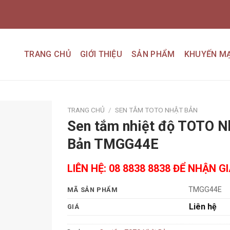
TRANG CHỦ
GIỚI THIỆU
SẢN PHẨM
KHUYẾN MẠ
TRANG CHỦ
/
SEN TẮM TOTO NHẬT BẢN
Sen tắm nhiệt độ TOTO N
Add to
Bản TMGG44E
wishlist
LIÊN HỆ: 08 8838 8838 ĐỂ NHẬN G
TMGG44E
MÃ SẢN PHẨM
Liên hệ
GIÁ