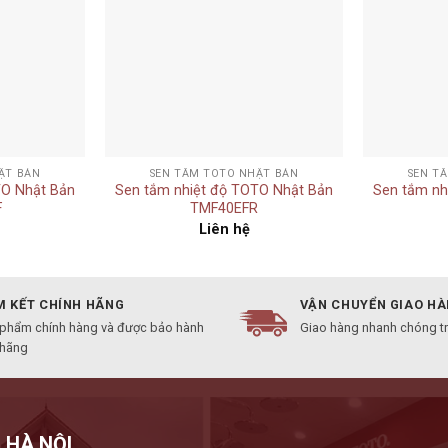
+
+
ẬT BẢN
SEN TẮM TOTO NHẬT BẢN
SEN T
TO Nhật Bản
Sen tắm nhiệt độ TOTO Nhật Bản
Sen tắm nh
F
TMF40EFR
Liên hệ
 KẾT CHÍNH HÃNG
VẬN CHUYỂN GIAO H
 phẩm chính hàng và được bảo hành
Giao hàng nhanh chóng t
 hãng
 HÀ NỘI