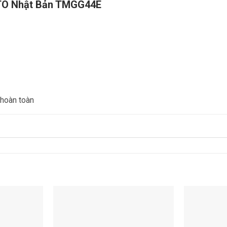
OTO Nhật Bản TMGG44E
hoàn toàn
Add to
Add to
wishlist
wishlist