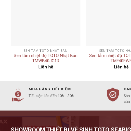
+
+
SEN TẮM TOTO NHẬT BẢN
SEN TẮM TOTO NH
n
Sen tắm nhiệt độ TOTO Nhật Bản
Sen tắm nhiệt độ TO
TMWB40JC1R
TMF40EW
Liên hệ
Liên hệ
MUA HÀNG TIẾT KIỆM
CAM
Tiết kiệm lên đến 10% - 30%
Sản
của
SHOWROOM THIẾT BỊ VỆ SINH TOTO SEABIG