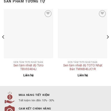
SẢN PHẨM TƯƠNG TỰ
Add to
Add to
wishlist
wishlist
SEN TẮM TOTO NHẬT BẢN
SEN TẮM TOTO NHẬT BẢN
Sen tắm nhiệt độ Toto
Sen tắm nhiệt độ TOTO Nhật
TBV03404J
Bản TMWB40JC1R
Liên hệ
Liên hệ
MUA HÀNG TIẾT KIỆM
Tiết kiệm lên đến 10% - 30%
CAM KẾT CHÍNH HÃNG