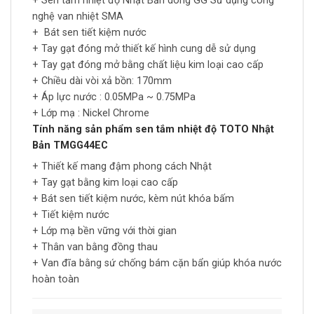
+ Sen tắm nhiệt độ Nhật Bản dòng GG Sử dụng công
nghệ van nhiệt SMA
+ Bát sen tiết kiệm nước
+ Tay gạt đóng mở thiết kế hình cung dễ sử dụng
+ Tay gạt đóng mở bằng chất liệu kim loại cao cấp
+ Chiều dài vòi xả bồn: 170mm
+ Áp lực nước : 0.05MPa ~ 0.75MPa
+ Lớp mạ : Nickel Chrome
Tính năng sản phẩm sen tắm nhiệt độ TOTO Nhật
Bản TMGG44EC
+ Thiết kế mang đậm phong cách Nhật
+ Tay gạt bằng kim loại cao cấp
+ Bát sen tiết kiệm nước, kèm nút khóa bấm
+ Tiết kiệm nước
+ Lớp mạ bền vững với thời gian
+ Thân van bằng đồng thau
+ Van đĩa bằng sứ chống bám cặn bẩn giúp khóa nước
hoàn toàn