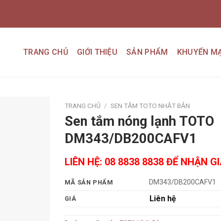
TRANG CHỦ
GIỚI THIỆU
SẢN PHẨM
KHUYẾN MẠ
TRANG CHỦ
/
SEN TẮM TOTO NHẬT BẢN
Sen tắm nóng lạnh TOTO
Add to
DM343/DB200CAFV1
wishlist
LIÊN HỆ: 08 8838 8838 ĐỂ NHẬN G
DM343/DB200CAFV1
MÃ SẢN PHẨM
Liên hệ
GIÁ