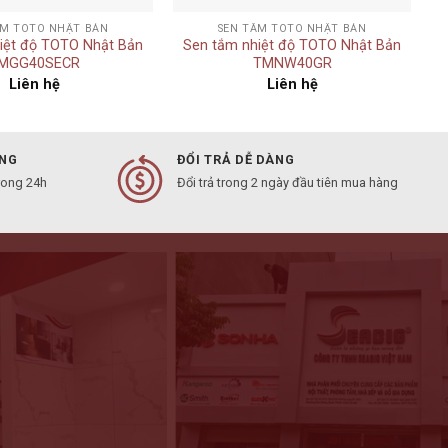
ẮM TOTO NHẬT BẢN
SEN TẮM TOTO NHẬT BẢN
iệt độ TOTO Nhật Bản
Sen tắm nhiệt độ TOTO Nhật Bản
MGG40SECR
TMNW40GR
Liên hệ
Liên hệ
ÀNG
ĐỔI TRẢ DỄ DÀNG
rong 24h
Đổi trả trong 2 ngày đầu tiên mua hàng