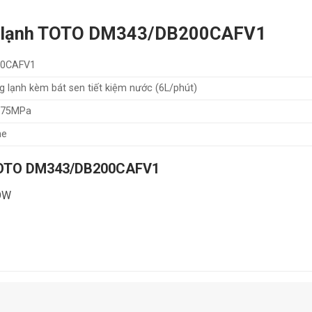
ng lạnh TOTO DM343/DB200CAFV1
00CAFV1
 lạnh kèm bát sen tiết kiệm nước (6L/phút)
.75MPa
me
 TOTO DM343/DB200CAFV1
LOW