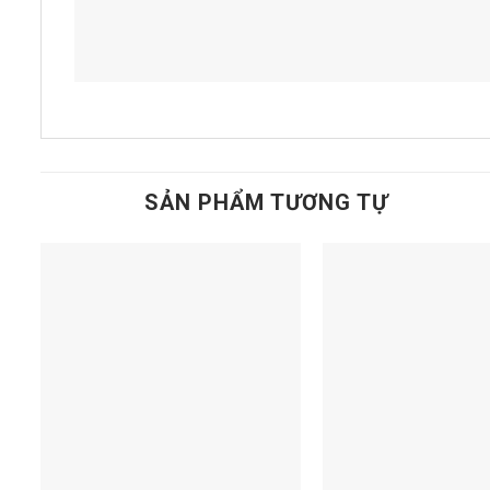
SẢN PHẨM TƯƠNG TỰ
Add to
t
wishlist
+
+