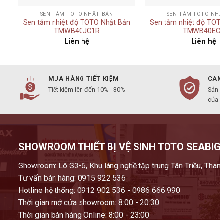
SEN TẮM TOTO NHẬT BẢN
SEN TẮM TOTO NH
n
Sen tắm nhiệt độ TOTO Nhật Bản
Sen tắm nhiệt độ TO
TMWB40JC1R
TMWB40EC
Liên hệ
Liên hệ
MUA HÀNG TIẾT KIỆM
CAM
Tiết kiệm lên đến 10% - 30%
Sản
của
SHOWROOM THIẾT BỊ VỆ SINH TOTO SEABIG
Showroom: Lô S3-6, Khu làng nghề tập trung Tân Triều, Than
Tư vấn bán hàng: 0915 922 536
Hotline hệ thống: 0912 902 536 - 0986 666 990
Thời gian mở cửa showroom: 8:00 - 20:30
Thời gian bán hàng Online: 8:00 - 23:00