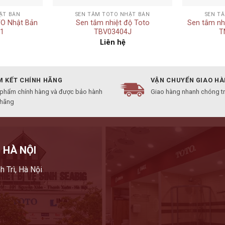
ẬT BẢN
SEN TẮM TOTO NHẬT BẢN
SEN T
TO Nhật Bản
Sen tắm nhiệt độ Toto
Sen tắm nh
1
TBV03404J
T
Liên hệ
 KẾT CHÍNH HÃNG
VẬN CHUYỂN GIAO H
 phẩm chính hàng và được bảo hành
Giao hàng nhanh chóng t
 hãng
 HÀ NỘI
h Trì, Hà Nội