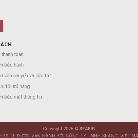
SÁCH
 thanh toán
ch bảo hành
h vận chuyển và lắp đặt
h đổi trả hàng
h bảo mật thông tin
Copyright 2026 ©
SEABIG
EBSITE ĐƯỢC VẬN HÀNH BỞI CÔNG TY TNHH SEABIG VIỆT N