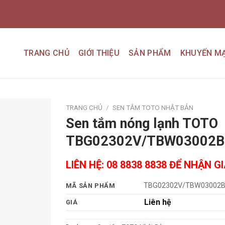
TRANG CHỦ
GIỚI THIỆU
SẢN PHẨM
KHUYẾN MẠ
TRANG CHỦ
/
SEN TẮM TOTO NHẬT BẢN
Sen tắm nóng lạnh TOTO
Add to
TBG02302V/TBW03002B
wishlist
LIÊN HỆ: 08 8838 8838 ĐỂ NHẬN G
TBG02302V/TBW03002
MÃ SẢN PHẨM
Liên hệ
GIÁ