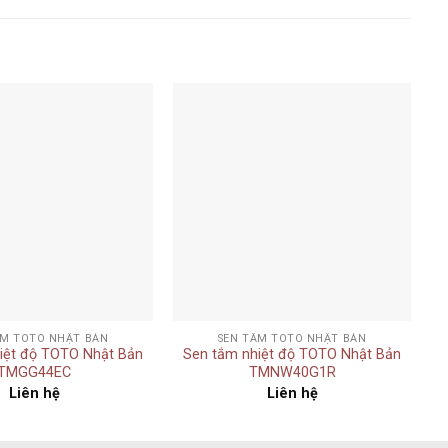
Add to
Add to
wishlist
wishlist
+
ẮM TOTO NHẬT BẢN
SEN TẮM TOTO NHẬT BẢN
iệt độ TOTO Nhật Bản
Sen tắm nhiệt độ TOTO Nhật Bản
TMGG44EC
TMNW40G1R
Liên hệ
Liên hệ