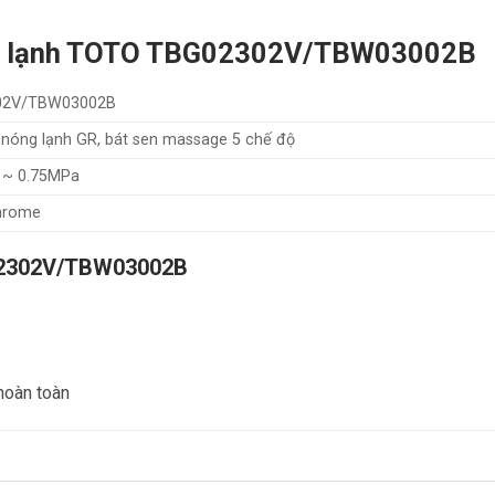
ng lạnh TOTO TBG02302V/TBW03002B
02V/TBW03002B
nóng lạnh GR, bát sen massage 5 chế độ
 ~ 0.75MPa
Chrome
G02302V/TBW03002B
hoàn toàn