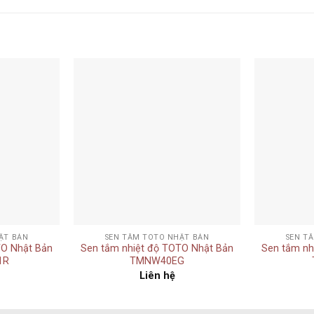
Add to
Add to
wishlist
wishlist
+
+
ẬT BẢN
SEN TẮM TOTO NHẬT BẢN
SEN T
TO Nhật Bản
Sen tắm nhiệt độ TOTO Nhật Bản
Sen tắm nh
1R
TMNW40EG
Liên hệ