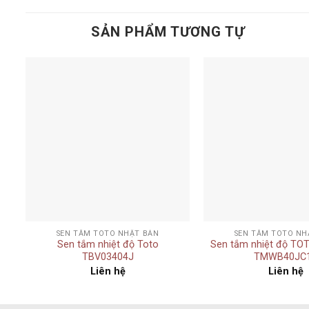
SẢN PHẨM TƯƠNG TỰ
Add to
t
wishlist
+
+
SEN TẮM TOTO NHẬT BẢN
SEN TẮM TOTO NH
n
Sen tắm nhiệt độ Toto
Sen tắm nhiệt độ TO
TBV03404J
TMWB40JC
Liên hệ
Liên hệ