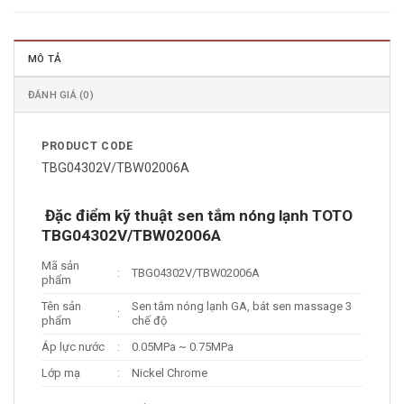
MÔ TẢ
ĐÁNH GIÁ (0)
PRODUCT CODE
TBG04302V/TBW02006A
Đặc điểm kỹ thuật sen tắm nóng lạnh TOTO
TBG04302V/TBW02006A
Mã sản
:
TBG04302V/TBW02006A
phẩm
Tên sản
Sen tắm nóng lạnh GA, bát sen massage 3
:
phẩm
chế độ
Áp lực nước
:
0.05MPa ~ 0.75MPa
Lớp mạ
:
Nickel Chrome