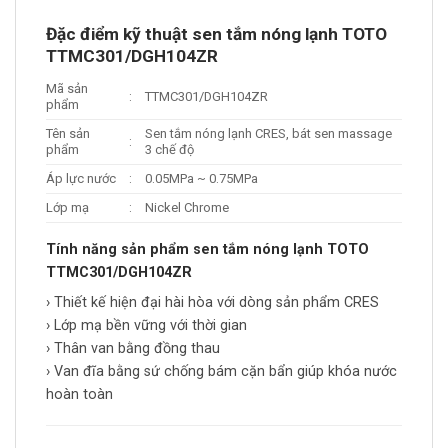
Đặc điểm kỹ thuật sen tắm nóng lạnh TOTO
TTMC301/DGH104ZR
Mã sản
:
TTMC301/DGH104ZR
phẩm
Tên sản
Sen tắm nóng lạnh CRES, bát sen massage
:
phẩm
3 chế độ
Áp lực nước
:
0.05MPa ~ 0.75MPa
Lớp mạ
:
Nickel Chrome
Tính năng sản phẩm sen tắm nóng lạnh TOTO
TTMC301/DGH104ZR
› Thiết kế hiện đại hài hòa với dòng sản phẩm CRES
› Lớp mạ bền vững với thời gian
› Thân van bằng đồng thau
› Van đĩa bằng sứ chống bám cặn bẩn giúp khóa nước
hoàn toàn