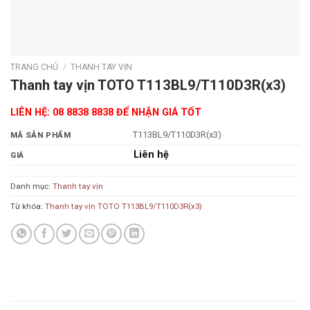
TRANG CHỦ
/
THANH TAY VỊN
Thanh tay vịn TOTO T113BL9/T110D3R(x3)
LIÊN HỆ: 08 8838 8838 ĐỂ NHẬN GIÁ TỐT
T113BL9/T110D3R(x3)
MÃ SẢN PHẨM
Liên hệ
GIÁ
Danh mục:
Thanh tay vịn
Từ khóa:
Thanh tay vịn TOTO T113BL9/T110D3R(x3)