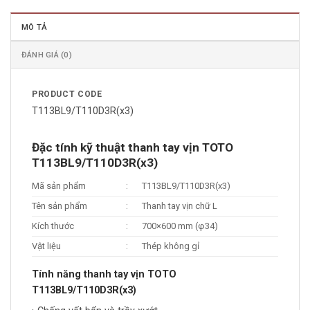
MÔ TẢ
ĐÁNH GIÁ (0)
PRODUCT CODE
T113BL9/T110D3R(x3)
Đặc tính kỹ thuật thanh tay vịn TOTO
T113BL9/T110D3R(x3)
Mã sản phẩm
:
T113BL9/T110D3R(x3)
Tên sản phẩm
:
Thanh tay vịn chữ L
Kích thước
:
700×600 mm (φ34)
Vật liệu
:
Thép không gỉ
Tính năng thanh tay vịn TOTO
T113BL9/T110D3R(x3)