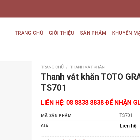
TRANG CHỦ
GIỚI THIỆU
SẢN PHẨM
KHUYẾN MẠ
TRANG CHỦ
/
THANH VẮT KHĂN
Thanh vắt khăn TOTO GR
Add to
TS701
wishlist
LIÊN HỆ: 08 8838 8838 ĐỂ NHẬN G
TS701
MÃ SẢN PHẨM
Liên hệ
GIÁ