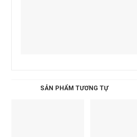
SẢN PHẨM TƯƠNG TỰ
Add to
t
wishlist