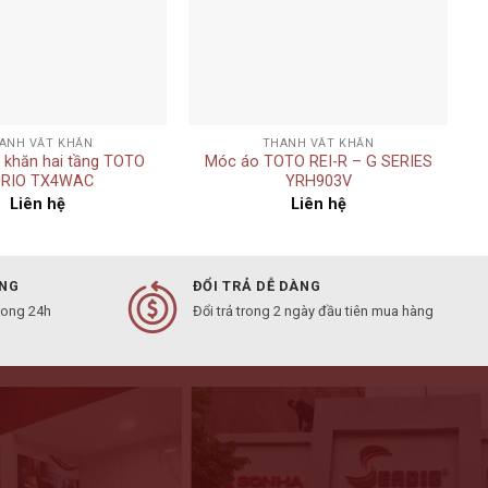
+
ANH VẮT KHĂN
THANH VẮT KHĂN
 khăn hai tầng TOTO
Móc áo TOTO REI-R – G SERIES
RIO TX4WAC
YRH903V
Liên hệ
Liên hệ
ÀNG
ĐỔI TRẢ DỄ DÀNG
rong 24h
Đổi trả trong 2 ngày đầu tiên mua hàng