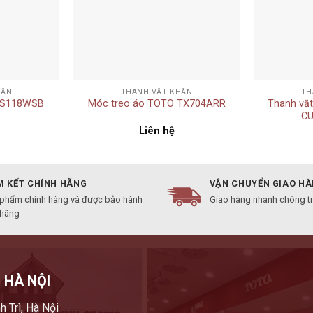
+
+
HĂN
THANH VẮT KHĂN
TH
TS118WSB
Móc treo áo TOTO TX704ARR
Thanh vắt
CU
Liên hệ
 KẾT CHÍNH HÃNG
VẬN CHUYỂN GIAO H
 phẩm chính hàng và được bảo hành
Giao hàng nhanh chóng t
 hãng
 HÀ NỘI
h Trì, Hà Nội