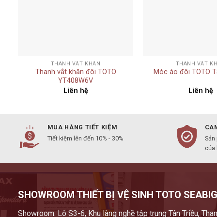
+
+
THANH VẮT KHĂN
THANH VẮT K
Thanh vắt khăn đôi TOTO
Móc áo đôi TOTO 
YT408W6V
Liên hệ
Liên hệ
MUA HÀNG TIẾT KIỆM
CAM
Tiết kiệm lên đến 10% - 30%
Sản
của
SHOWROOM THIẾT BỊ VỆ SINH TOTO SEABIG
Showroom: Lô S3-6, Khu làng nghề tập trung Tân Triều, Than