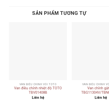
SẢN PHẨM TƯƠNG TỰ
Add to
t
wishlist
+
+
VAN ĐIỀU CHỈNH VÒI TOTO
VAN ĐIỀU CHỈNH V
Van điều chỉnh nhiệt độ TOTO
Van chỉnh gậ
TBV01408B
TBG11304V/TBN
Liên hệ
Liên hệ