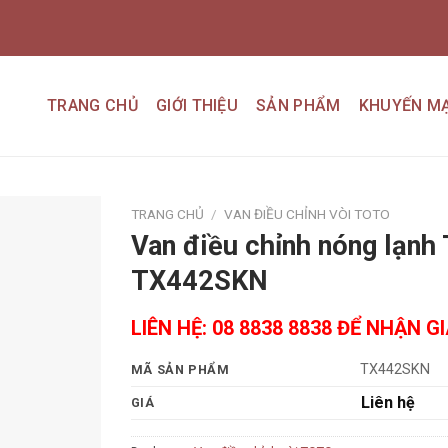
TRANG CHỦ
GIỚI THIỆU
SẢN PHẨM
KHUYẾN MẠ
TRANG CHỦ
/
VAN ĐIỀU CHỈNH VÒI TOTO
Van điều chỉnh nóng lạnh
Add to
TX442SKN
wishlist
LIÊN HỆ: 08 8838 8838 ĐỂ NHẬN G
TX442SKN
MÃ SẢN PHẨM
Liên hệ
GIÁ