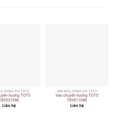
Add to
Add to
wishlist
wishlist
+
ỀU CHỈNH VÒI TOTO
VAN ĐIỀU CHỈNH VÒI TOTO
uyển hướng TOTO
Van chuyển hướng TOTO
TBV02104B
TBV01104B
Liên hệ
Liên hệ