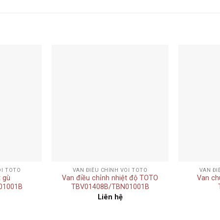
Add to
Add to
wishlist
wishlist
+
+
ÒI TOTO
VAN ĐIỀU CHỈNH VÒI TOTO
VAN ĐI
t gù
Van điều chỉnh nhiệt độ TOTO
Van ch
01001B
TBV01408B/TBN01001B
Liên hệ