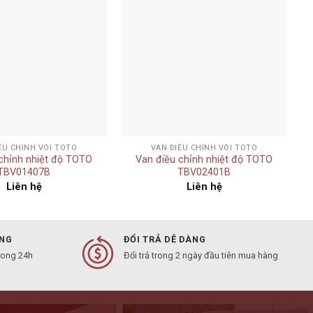
Add to
Add to
wishlist
wishlist
+
ỀU CHỈNH VÒI TOTO
VAN ĐIỀU CHỈNH VÒI TOTO
chỉnh nhiệt độ TOTO
Van điều chỉnh nhiệt độ TOTO
TBV01407B
TBV02401B
Liên hệ
Liên hệ
ÀNG
ĐỔI TRẢ DỄ DÀNG
rong 24h
Đổi trả trong 2 ngày đầu tiên mua hàng