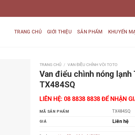
TRANG CHỦ
GIỚI THIỆU
SẢN PHẨM
KHUYẾN MẠ
TRANG CHỦ
/
VAN ĐIỀU CHỈNH VÒI TOTO
Van điểu chình nóng lạnh
Add to
TX484SQ
wishlist
LIÊN HỆ: 08 8838 8838 ĐỂ NHẬN G
TX484SQ
MÃ SẢN PHẨM
Liên hệ
GIÁ