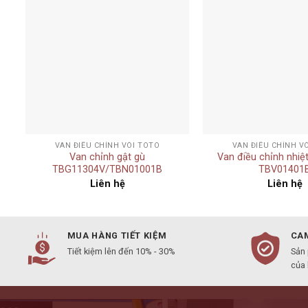
Add to
t
wishlist
+
+
VAN ĐIỀU CHỈNH VÒI TOTO
VAN ĐIỀU CHỈNH V
Van chỉnh gật gù
Van điều chỉnh nhi
TBG11304V/TBN01001B
TBV01401
Liên hệ
Liên hệ
MUA HÀNG TIẾT KIỆM
CAM
Tiết kiệm lên đến 10% - 30%
Sản
của