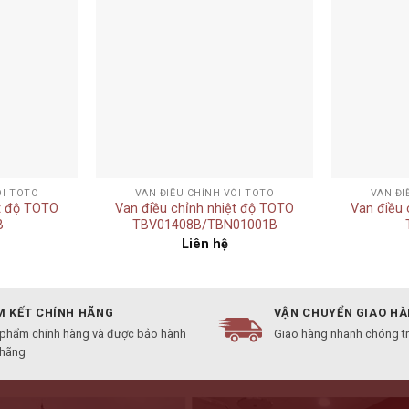
Add to
Add to
wishlist
wishlist
+
+
ÒI TOTO
VAN ĐIỀU CHỈNH VÒI TOTO
VAN ĐI
ệt độ TOTO
Van điều chỉnh nhiệt độ TOTO
Van điều 
B
TBV01408B/TBN01001B
Liên hệ
 KẾT CHÍNH HÃNG
VẬN CHUYỂN GIAO H
 phẩm chính hàng và được bảo hành
Giao hàng nhanh chóng t
 hãng