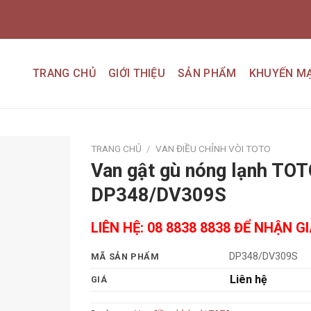
TRANG CHỦ
GIỚI THIỆU
SẢN PHẨM
KHUYẾN MẠ
TRANG CHỦ
/
VAN ĐIỀU CHỈNH VÒI TOTO
Van gật gù nóng lạnh TO
Add to
DP348/DV309S
wishlist
LIÊN HỆ: 08 8838 8838 ĐỂ NHẬN G
DP348/DV309S
MÃ SẢN PHẨM
Liên hệ
GIÁ