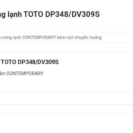
nóng lạnh TOTO DP348/DV309S
ỉnh nóng lạnh CONTEMPORARY kèm nút chuyển hướng
nh TOTO DP348/DV309S
ản phẩm CONTEMPORARY