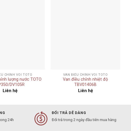
Add to
Add to
wishlist
wishlist
+
ỀU CHỈNH VÒI TOTO
VAN ĐIỀU CHỈNH VÒI TOTO
hỉnh lượng nước TOTO
Van điều chỉnh nhiệt độ
P350/DV105R
TBV01406B
Liên hệ
Liên hệ
ÀNG
ĐỔI TRẢ DỄ DÀNG
rong 24h
Đổi trả trong 2 ngày đầu tiên mua hàng