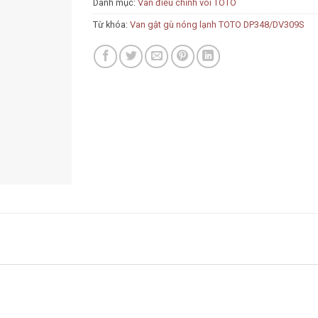
Danh mục:
Van điều chỉnh vòi TOTO
Từ khóa:
Van gật gù nóng lạnh TOTO DP348/DV309S