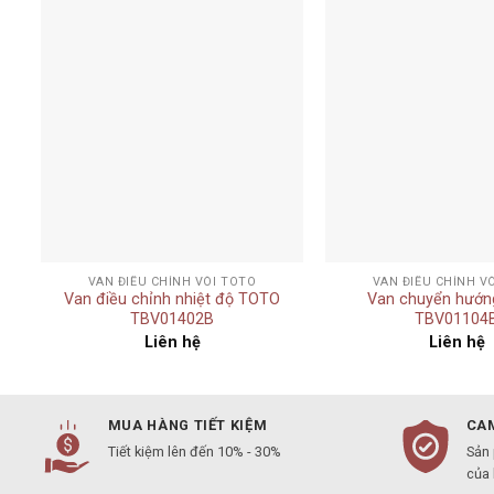
Add to
t
wishlist
+
+
VAN ĐIỀU CHỈNH VÒI TOTO
VAN ĐIỀU CHỈNH V
g
Van điều chỉnh nhiệt độ TOTO
Van chuyển hướ
TBV01402B
TBV01104
Liên hệ
Liên hệ
MUA HÀNG TIẾT KIỆM
CAM
Tiết kiệm lên đến 10% - 30%
Sản
của