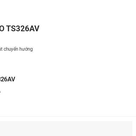
OTO TS326AV
út chuyển hướng
326AV
A