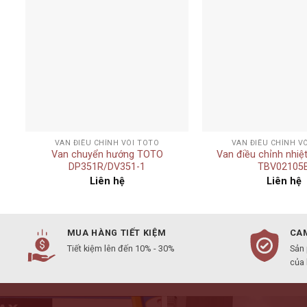
Add to
t
wishlist
+
+
VAN ĐIỀU CHỈNH VÒI TOTO
VAN ĐIỀU CHỈNH V
Van chuyển hướng TOTO
Van điều chỉnh nhi
DP351R/DV351-1
TBV02105
Liên hệ
Liên hệ
MUA HÀNG TIẾT KIỆM
CAM
Tiết kiệm lên đến 10% - 30%
Sản
của