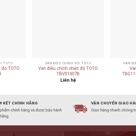
Add to
Add to
wishlist
wishlist
+
+
ÒI TOTO
VAN ĐIỀU CHỈNH VÒI TOTO
VAN ĐI
ệt độ TOTO
Van điều chỉnh nhiệt độ TOTO
Van
B
TBV01407B
TBG11
Liên hệ
 KẾT CHÍNH HÃNG
VẬN CHUYỂN GIAO H
 phẩm chính hàng và được bảo hành
Giao hàng nhanh chóng t
 hãng