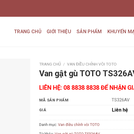
TRANG CHỦ
GIỚI THIỆU
SẢN PHẨM
KHUYẾN MẠ
TRANG CHỦ
/
VAN ĐIỀU CHỈNH VÒI TOTO
Van gật gù TOTO TS326A
Add to
wishlist
LIÊN HỆ: 08 8838 8838 ĐỂ NHẬN G
TS326AV
MÃ SẢN PHẨM
Liên hệ
GIÁ
Danh mục:
Van điều chỉnh vòi TOTO
Từ khóa:
Van gật gù TOTO TS326AV