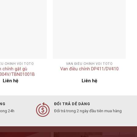
Add to
Add to
wishlist
wishlist
+
ỀU CHỈNH VÒI TOTO
VAN ĐIỀU CHỈNH VÒI TOTO
 chỉnh gật gù
Van điều chỉnh DP411/DV410
304V/TBN01001B
Liên hệ
Liên hệ
ÀNG
ĐỔI TRẢ DỄ DÀNG
rong 24h
Đổi trả trong 2 ngày đầu tiên mua hàng