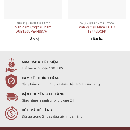
PHỤ KIỆN BỒN TIỂU TOTO
PHỤ KIỆN BỒN TIỂU TOTO
Van cảm ứng tiểu nam
Van xả tiểu Nam TOTO
DUE126UPE/HS376TT
TS445DCPK
Liên hệ
Liên hệ
MUA HÀNG TIẾT KIỆM
Tiết kiệm lên đến 10% - 30%
CAM KẾT CHÍNH HÃNG
Sản phẩm chính hàng và được bảo hành của hãng
VẬN CHUYỂN GIAO HÀNG
Giao hàng nhanh chóng trong 24h
ĐỔI TRẢ DỄ DÀNG
Đổi trả trong 2 ngày đầu tiên mua hàng