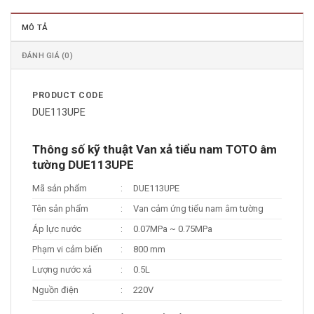
MÔ TẢ
ĐÁNH GIÁ (0)
PRODUCT CODE
DUE113UPE
Thông số kỹ thuật Van xả tiểu nam TOTO âm
tường DUE113UPE
Mã sản phẩm
:
DUE113UPE
Tên sản phẩm
:
Van cảm ứng tiểu nam âm tường
Áp lực nước
:
0.07MPa ~ 0.75MPa
Phạm vi cảm biến
:
800 mm
Lượng nước xả
:
0.5L
Nguồn điện
:
220V